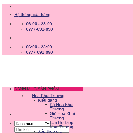
Skip
to
Hệ thống cửa hàng
content
06:00 - 23:00
0777-091-090
06:00 - 23:00
0777-091-090
DANH MỤC SẢN PHẨM
Hoa Khai Trương
Kiểu dáng
Kệ Hoa Khai
Trương
Giỏ Hoa Khai
Trương
Lan Hồ Điệp
Khai Trương
Tìm
Xếp theo giá
kiếm: