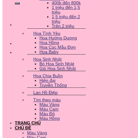
400k đến 800k
1 triệu đến 1,5
triệu
1,5 triệu đến 2
triệu
Trên 2 triệu
Hoa Tình Yêu
Hoa Hướng Dương
Hoa Hồng
Hoa Cúc Mẫu Đơn
Hoa Baby
Hoa Sinh Nhật
Bó Hoa Sinh Nhật
Giỏ Hoa Sinh Nhật
Hoa Chia Buồn
Hiện đại
Truyền Thống
Lan Hồ Điệp
Tìm theo màu
Màu Vàng
Màu Cam
Màu Đỏ
Màu Hồng
TRANG CHỦ
CHỦ ĐỀ
Màu Vàng
Màu Cam