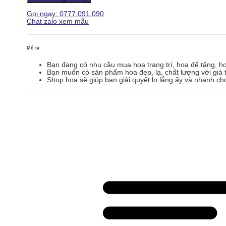
-
GH187
Gọi ngay: 0777.091.090
số
Chat zalo xem mẫu
lượng
Mô tả
Bạn đang có nhu cầu mua hoa trang trí, hoa để tặng, h
Bạn muốn có sản phẩm hoa đẹp, lạ, chất lượng với giá t
Shop hoa sẽ giúp bạn giải quyết lo lắng ấy và nhanh ch