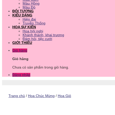
Màu Hồng
Màu Đỏ
ĐỐI TƯỢNG
KIỂU DÁNG
Hiện đại
Truyền Thống
HOA SỰ KIỆN
Hoa hội nghị
Khánh thành, khai trương
Đám hỏi, tiệc cưới
GIỚI THIỆU
Giỏ hàng
Giỏ hàng
Chưa có sản phẩm trong giỏ hàng.
Đăng nhập
Trang chủ
/
Hoa Chúc Mừng
/
Hoa Giỏ