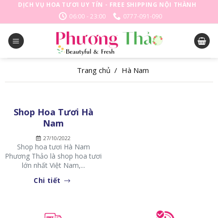
Skip
DỊCH VỤ HOA TƯƠI UY TÍN - FREE SHIPPING NỘI THÀNH
to
06:00 - 23:00
0777-091-090
content
Trang chủ
/
Hà Nam
Shop Hoa Tươi Hà
Nam
27/10/2022
Shop hoa tươi Hà Nam
Phương Thảo là shop hoa tươi
lớn nhất Việt Nam,...
Chi tiết