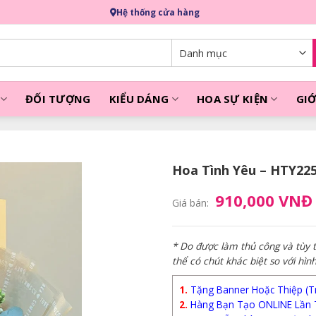
Hệ thống cửa hàng
ĐỐI TƯỢNG
KIỂU DÁNG
HOA SỰ KIỆN
GIỚ
Hoa Tình Yêu – HTY22
910,000 VNĐ
Giá bán:
* Do được làm thủ công và tùy
thể có chút khác biệt so với hìn
1.
Tặng Banner Hoặc Thiệp (Trị
2.
Hàng Bạn Tạo ONLINE Lần 