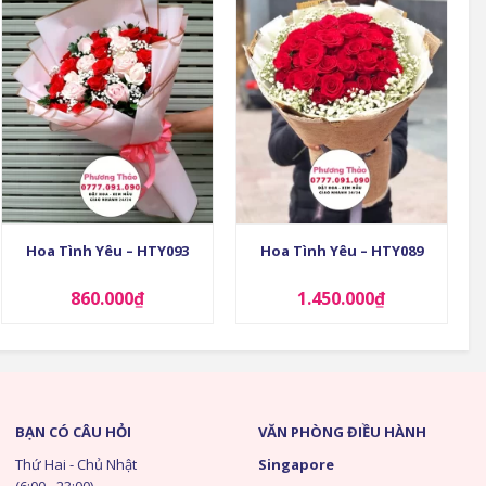
+
+
Hoa Tình Yêu – HTY093
Hoa Tình Yêu – HTY089
860.000
₫
1.450.000
₫
BẠN CÓ CÂU HỎI
VĂN PHÒNG ĐIỀU HÀNH
Thứ Hai - Chủ Nhật
Singapore
(6:00 - 23:00)