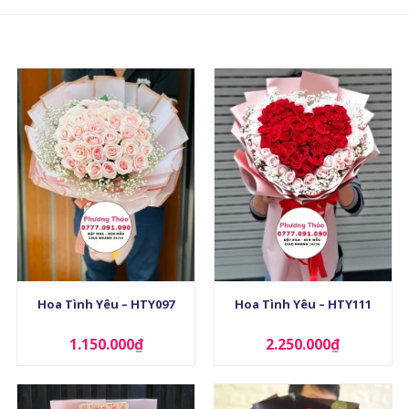
+
+
Hoa Tình Yêu – HTY097
Hoa Tình Yêu – HTY111
1.150.000
₫
2.250.000
₫