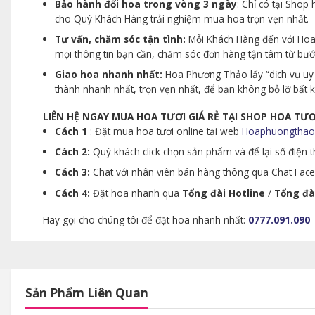
Bảo hành đổi hoa trong vòng 3 ngày
: Chỉ có tại Sho
cho Quý Khách Hàng trải nghiệm mua hoa trọn vẹn nhất.
Tư vấn, chăm sóc tận tình:
Mỗi Khách Hàng đến với Hoa 
mọi thông tin bạn cần, chăm sóc đơn hàng tận tâm từ bư
Giao hoa nhanh nhất:
Hoa Phương Thảo lấy “dịch vụ uy 
thành nhanh nhất, trọn vẹn nhất, để bạn không bỏ lỡ bất
LIÊN HỆ NGAY MUA HOA TƯƠI GIÁ RẺ TẠI SHOP HOA T
Cách 1
: Đặt mua hoa tươi online tại web
Hoaphuongthao
Cách 2:
Quý khách click chọn sản phẩm và để lại số điện th
Cách 3:
Chat với nhân viên bán hàng thông qua Chat Faceb
Cách 4:
Đặt hoa nhanh qua
Tổng đài Hotline
/
Tổng đà
Hãy gọi cho chúng tôi để đặt hoa nhanh nhất:
0777.091.090
Sản Phẩm Liên Quan