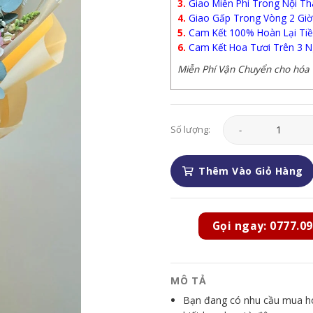
3.
Giao Miễn Phí Trong Nội Th
4.
Giao Gấp Trong Vòng 2 Giờ
5.
Cam Kết 100% Hoàn Lại Tiề
6.
Cam Kết Hoa Tươi Trên 3 N
Miễn Phí Vận Chuyển cho hóa đ
Hoa Tình Yêu - HTY2
Số lượng:
Thêm Vào Giỏ Hàng
Gọi ngay: 0777.09
MÔ TẢ
Bạn đang có nhu cầu mua hoa