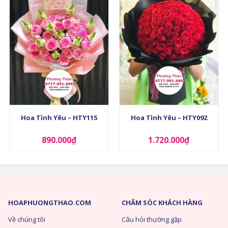
+
+
Hoa Tình Yêu – HTY115
Hoa Tình Yêu – HTY092
890.000
₫
1.720.000
₫
HOAPHUONGTHAO.COM
CHĂM SÓC KHÁCH HÀNG
Về chúng tôi
Câu hỏi thường gặp