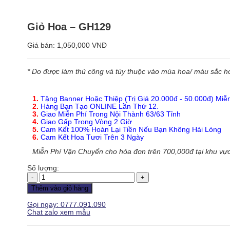
Giỏ Hoa – GH129
Giá bán:
1,050,000 VNĐ
* Do được làm thủ công và tùy thuộc vào mùa hoa/ màu sắc hoa
1.
Tặng Banner Hoặc Thiệp (Trị Giá 20.000đ - 50.000đ) Miễ
2.
Hàng Bạn Tạo ONLINE Lần Thứ 12.
3.
Giao Miễn Phí Trong Nội Thành 63/63 Tỉnh
4.
Giao Gấp Trong Vòng 2 Giờ
5.
Cam Kết 100% Hoàn Lại Tiền Nếu Bạn Không Hài Lòng
6.
Cam Kết Hoa Tươi Trên 3 Ngày
Miễn Phí Vận Chuyển cho hóa đơn trên 700,000đ tại khu vực
Số lượng:
Giỏ
Hoa
Thêm vào giỏ hàng
-
GH129
Gọi ngay: 0777.091.090
số
Chat zalo xem mẫu
lượng