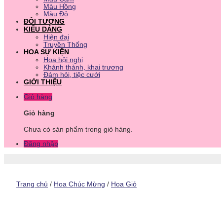
Màu Hồng
Màu Đỏ
ĐỐI TƯỢNG
KIỂU DÁNG
Hiện đại
Truyền Thống
HOA SỰ KIỆN
Hoa hội nghị
Khánh thành, khai trương
Đám hỏi, tiệc cưới
GIỚI THIỆU
Giỏ hàng
Giỏ hàng
Chưa có sản phẩm trong giỏ hàng.
Đăng nhập
Trang chủ
/
Hoa Chúc Mừng
/
Hoa Giỏ