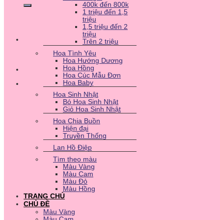
400k đến 800k
1 triệu đến 1,5
triệu
1,5 triệu đến 2
triệu
Trên 2 triệu
Hoa Tình Yêu
Hoa Hướng Dương
Hoa Hồng
Hoa Cúc Mẫu Đơn
Hoa Baby
Hoa Sinh Nhật
Bó Hoa Sinh Nhật
Giỏ Hoa Sinh Nhật
Hoa Chia Buồn
Hiện đại
Truyền Thống
Lan Hồ Điệp
Tìm theo màu
Màu Vàng
Màu Cam
Màu Đỏ
Màu Hồng
TRANG CHỦ
CHỦ ĐỀ
Màu Vàng
Màu Cam