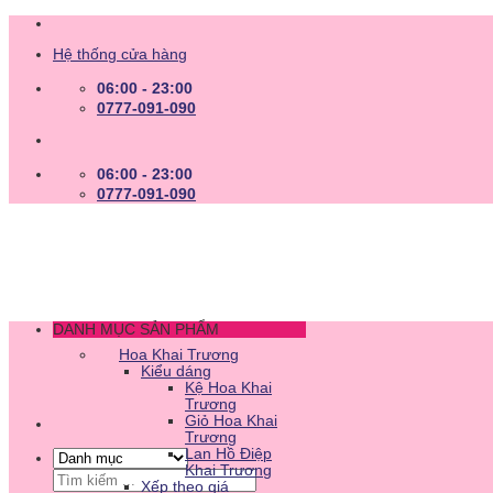
Skip
to
Hệ thống cửa hàng
content
06:00 - 23:00
0777-091-090
06:00 - 23:00
0777-091-090
DANH MỤC SẢN PHẨM
Hoa Khai Trương
Kiểu dáng
Kệ Hoa Khai
Trương
Giỏ Hoa Khai
Trương
Lan Hồ Điệp
Khai Trương
Tìm
Xếp theo giá
kiếm: