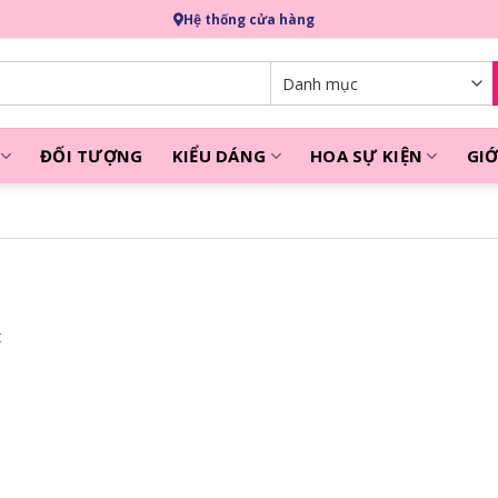
Hệ thống cửa hàng
ĐỐI TƯỢNG
KIỂU DÁNG
HOA SỰ KIỆN
GIỚ
t