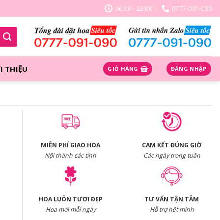
06:00 - 23:00
0777-091-090
I THIỆU
GIỎ HÀNG
ĐĂNG NHẬP
MIỄN PHÍ GIAO HOA
CAM KẾT ĐÚNG GIỜ
Nội thành các tỉnh
Các ngày trong tuần
HOA LUÔN TƯƠI ĐẸP
TƯ VẤN TẬN TÂM
Hoa mới mỗi ngày
Hỗ trợ hết mình