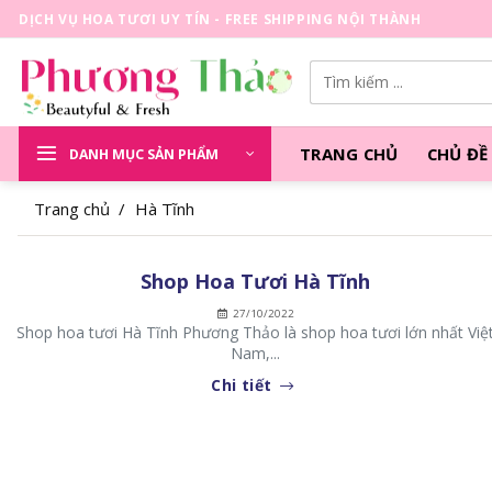
Skip
DỊCH VỤ HOA TƯƠI UY TÍN - FREE SHIPPING NỘI THÀNH
to
content
Tìm
kiếm:
TRANG CHỦ
CHỦ ĐỀ
DANH MỤC SẢN PHẨM
Trang chủ
/
Hà Tĩnh
Shop Hoa Tươi Hà Tĩnh
27/10/2022
Shop hoa tươi Hà Tĩnh Phương Thảo là shop hoa tươi lớn nhất Việ
Nam,...
Chi tiết