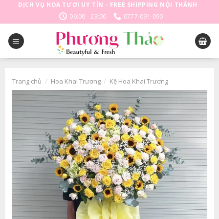
Skip
DỊCH VỤ HOA TƯƠI UY TÍN - FREE SHIPPING NỘI THÀNH
to
06:00 - 23:00
0777-091-090
content
Trang chủ
/
Hoa Khai Trương
/
Kệ Hoa Khai Trương