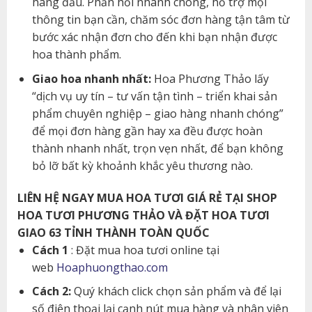
hàng đầu. Phản hồi nhanh chóng, hỗ trợ mọi
thông tin bạn cần, chăm sóc đơn hàng tận tâm từ
bước xác nhận đơn cho đến khi bạn nhận được
hoa thành phẩm.
Giao hoa nhanh nhất:
Hoa Phương Thảo lấy
“dịch vụ uy tín – tư vấn tận tình – triển khai sản
phẩm chuyên nghiệp – giao hàng nhanh chóng”
để mọi đơn hàng gần hay xa đều được hoàn
thành nhanh nhất, trọn vẹn nhất, để bạn không
bỏ lỡ bất kỳ khoảnh khắc yêu thương nào.
LIÊN HỆ NGAY MUA HOA TƯƠI GIÁ RẺ TẠI SHOP
HOA TƯƠI PHƯƠNG THẢO VÀ ĐẶT HOA TƯƠI
GIAO 63 TỈNH THÀNH TOÀN QUỐC
Cách 1
: Đặt mua hoa tươi online tại
web
Hoaphuongthao.com
Cách 2:
Quý khách click chọn sản phẩm và để lại
số điện thoại lại cạnh nút mua hàng và nhân viên