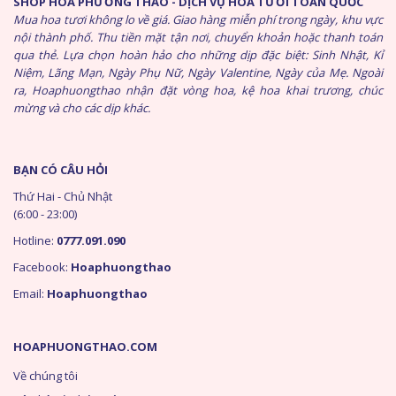
SHOP HOA PHƯƠNG THẢO - DỊCH VỤ HOA TƯƠI TOÀN QUỐC
Mua hoa tươi không lo về giá. Giao hàng miễn phí trong ngày, khu vực
nội thành phố. Thu tiền mặt tận nơi, chuyển khoản hoặc thanh toán
qua thẻ. Lựa chọn hoàn hảo cho những dịp đặc biệt: Sinh Nhật, Kỉ
Niệm, Lãng Mạn, Ngày Phụ Nữ, Ngày Valentine, Ngày của Mẹ. Ngoài
ra, Hoaphuongthao nhận đặt vòng hoa, kệ hoa khai trương, chúc
mừng và cho các dịp khác.
BẠN CÓ CÂU HỎI
Thứ Hai - Chủ Nhật
(6:00 - 23:00)
Hotline:
0777.091.090
Facebook:
Hoaphuongthao
Email:
Hoaphuongthao
HOAPHUONGTHAO.COM
Về chúng tôi