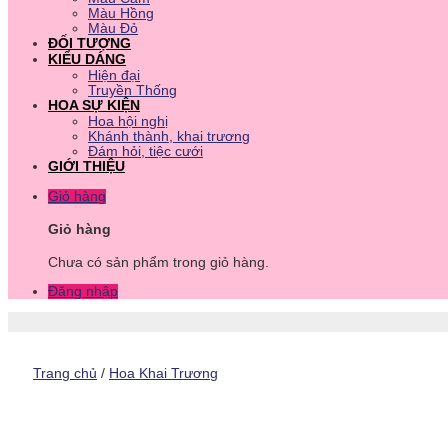
Màu Hồng
Màu Đỏ
ĐỐI TƯỢNG
KIỂU DÁNG
Hiện đại
Truyền Thống
HOA SỰ KIỆN
Hoa hội nghị
Khánh thành, khai trương
Đám hỏi, tiệc cưới
GIỚI THIỆU
Giỏ hàng
Giỏ hàng
Chưa có sản phẩm trong giỏ hàng.
Đăng nhập
Trang chủ
/
Hoa Khai Trương