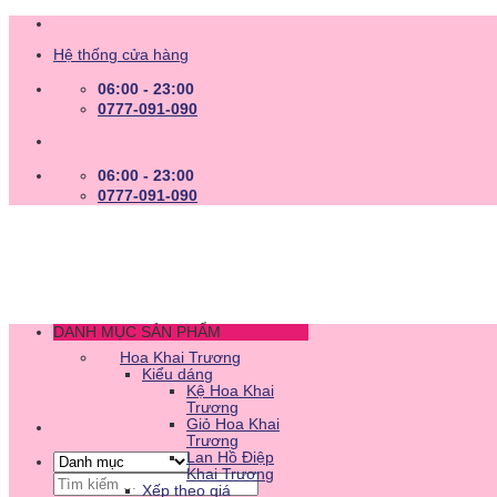
Skip
to
Hệ thống cửa hàng
content
06:00 - 23:00
0777-091-090
06:00 - 23:00
0777-091-090
DANH MỤC SẢN PHẨM
Hoa Khai Trương
Kiểu dáng
Kệ Hoa Khai
Trương
Giỏ Hoa Khai
Trương
Lan Hồ Điệp
Khai Trương
Tìm
Xếp theo giá
kiếm: