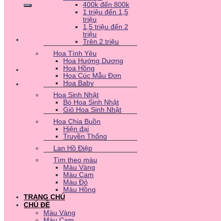
400k đến 800k
1 triệu đến 1,5
triệu
1,5 triệu đến 2
triệu
Trên 2 triệu
Hoa Tình Yêu
Hoa Hướng Dương
Hoa Hồng
Hoa Cúc Mẫu Đơn
Hoa Baby
Hoa Sinh Nhật
Bó Hoa Sinh Nhật
Giỏ Hoa Sinh Nhật
Hoa Chia Buồn
Hiện đại
Truyền Thống
Lan Hồ Điệp
Tìm theo màu
Màu Vàng
Màu Cam
Màu Đỏ
Màu Hồng
TRANG CHỦ
CHỦ ĐỀ
Màu Vàng
Màu Cam