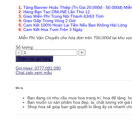
1.
Tặng Banner Hoặc Thiệp (Trị Giá 20.000đ - 50.000đ) Miễ
2.
Hàng Bạn Tạo ONLINE Lần Thứ 12.
3.
Giao Miễn Phí Trong Nội Thành 63/63 Tỉnh
4.
Giao Gấp Trong Vòng 2 Giờ
5.
Cam Kết 100% Hoàn Lại Tiền Nếu Bạn Không Hài Lòng
6.
Cam Kết Hoa Tươi Trên 3 Ngày
Miễn Phí Vận Chuyển cho hóa đơn trên 700,000đ tại khu vực
Số lượng:
Hoa
Khai
Thêm vào giỏ hàng
Trương
-
Gọi ngay: 0777.091.090
HKT069
Chat zalo xem mẫu
số
lượng
Mô tả
Bạn đang có nhu cầu mua hoa trang trí, hoa để tặng, h
Bạn muốn có sản phẩm hoa đẹp, lạ, chất lượng với giá t
Shop hoa sẽ giúp bạn giải quyết lo lắng ấy và nhanh ch