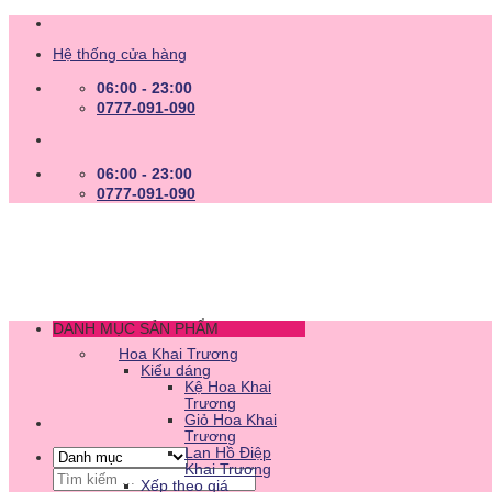
Skip
to
Hệ thống cửa hàng
content
06:00 - 23:00
0777-091-090
06:00 - 23:00
0777-091-090
DANH MỤC SẢN PHẨM
Hoa Khai Trương
Kiểu dáng
Kệ Hoa Khai
Trương
Giỏ Hoa Khai
Trương
Lan Hồ Điệp
Khai Trương
Tìm
Xếp theo giá
kiếm: