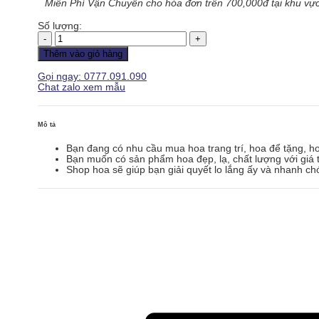
Miễn Phí Vận Chuyển cho hóa đơn trên 700,000đ tại khu vực
Số lượng:
Hoa
Khai
Thêm vào giỏ hàng
Trương
-
Gọi ngay: 0777.091.090
Tất
Chat zalo xem mẫu
Thắng
-
KT094
số
Mô tả
lượng
Bạn đang có nhu cầu mua hoa trang trí, hoa để tặng, h
Bạn muốn có sản phẩm hoa đẹp, lạ, chất lượng với giá t
Shop hoa sẽ giúp bạn giải quyết lo lắng ấy và nhanh ch