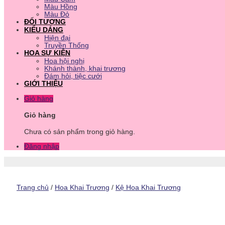
Màu Hồng
Màu Đỏ
ĐỐI TƯỢNG
KIỂU DÁNG
Hiện đại
Truyền Thống
HOA SỰ KIỆN
Hoa hội nghị
Khánh thành, khai trương
Đám hỏi, tiệc cưới
GIỚI THIỆU
Giỏ hàng
Giỏ hàng
Chưa có sản phẩm trong giỏ hàng.
Đăng nhập
Trang chủ
/
Hoa Khai Trương
/
Kệ Hoa Khai Trương