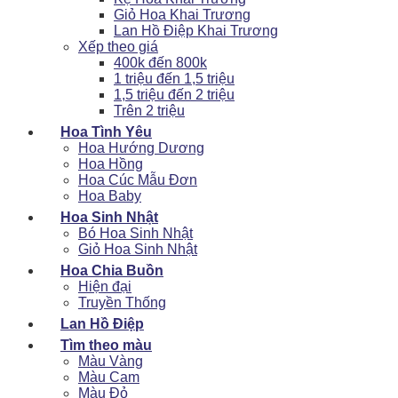
Giỏ Hoa Khai Trương
Lan Hồ Điệp Khai Trương
Xếp theo giá
400k đến 800k
1 triệu đến 1,5 triệu
1,5 triệu đến 2 triệu
Trên 2 triệu
Hoa Tình Yêu
Hoa Hướng Dương
Hoa Hồng
Hoa Cúc Mẫu Đơn
Hoa Baby
Hoa Sinh Nhật
Bó Hoa Sinh Nhật
Giỏ Hoa Sinh Nhật
Hoa Chia Buồn
Hiện đại
Truyền Thống
Lan Hồ Điệp
Tìm theo màu
Màu Vàng
Màu Cam
Màu Đỏ