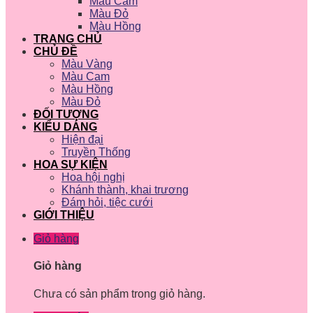
Màu Cam
Màu Đỏ
Màu Hồng
TRANG CHỦ
CHỦ ĐỀ
Màu Vàng
Màu Cam
Màu Hồng
Màu Đỏ
ĐỐI TƯỢNG
KIỂU DÁNG
Hiện đại
Truyền Thống
HOA SỰ KIỆN
Hoa hội nghị
Khánh thành, khai trương
Đám hỏi, tiệc cưới
GIỚI THIỆU
Giỏ hàng
Giỏ hàng
Chưa có sản phẩm trong giỏ hàng.