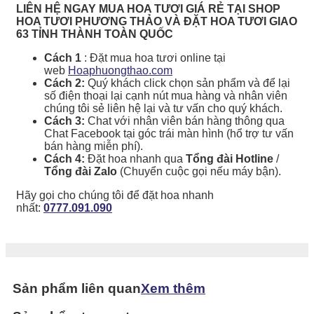
LIÊN HỆ NGAY MUA HOA TƯƠI GIÁ RẺ TẠI SHOP
HOA TƯƠI PHƯƠNG THẢO VÀ ĐẶT HOA TƯƠI GIAO
63 TỈNH THÀNH TOÀN QUỐC
Cách 1
: Đặt mua hoa tươi online tại
web
Hoaphuongthao.com
Cách 2:
Quý khách click chọn sản phẩm và để lại
số điện thoại lại cạnh nút mua hàng và nhân viên
chúng tôi sẻ liên hệ lại và tư vấn cho quý khách.
Cách 3:
Chat với nhân viên bán hàng thông qua
Chat Facebook tại góc trái màn hình (hổ trợ tư vấn
bán hàng miễn phí).
Cách 4:
Đặt hoa nhanh qua
Tổng đài Hotline
/
Tổng đài Zalo
(Chuyển cuộc gọi nếu máy bận).
Hãy gọi cho chúng tôi để đặt hoa nhanh
nhất:
0777.091.090
Sản phẩm liên quan
Xem thêm