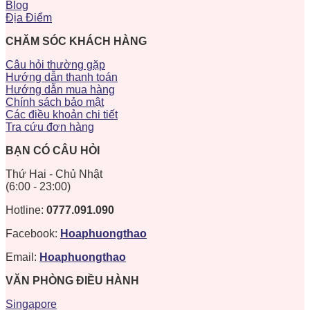
Blog
Địa Điểm
CHĂM SÓC KHÁCH HÀNG
Câu hỏi thường gặp
Hướng dẫn thanh toán
Hướng dẫn mua hàng
Chính sách bảo mật
Các điều khoản chi tiết
Tra cứu đơn hàng
BẠN CÓ CÂU HỎI
Thứ Hai - Chủ Nhật
(6:00 - 23:00)
Hotline:
0777.091.090
Facebook:
Hoaphuongthao
Email:
Hoaphuongthao
VĂN PHÒNG ĐIỀU HÀNH
Singapore