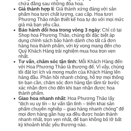
chứa đằng sau những đóa hoa.
Giá thành hợp lí
: Giá thành xứng đáng với sản
phẩm hoa tươi chất lượng, cao cấp. Hoa tươi
Phương Thảo nhận thiết kế hoa tự do với mọi mức
giá mà bạn yêu cầu.
Bảo hành đổi hoa trong vòng 3 ngày
: Chỉ có tại
Shop hoa Phương Thảo, chúng tôi đặc biệt áp
dụng chính sách bảo hành dành cho tất cả đơn
hàng hoa thành phẩm, với kỳ vọng mang đến cho
Quý Khách Hàng trải nghiệm mua hoa trọn vẹn
nhất.
Tư vấn, chăm sóc tận tình:
Mỗi Khách Hàng đến
với Hoa Phương Thảo là thượng đế. Vì vậy, chúng
tôi đặt lợi ích và mong muốn của Khách Hàng lên
hàng đầu. Phản hồi nhanh chóng, hỗ trợ mọi thông
tin bạn cần, chăm sóc đơn hàng tận tâm từ bước
xác nhận đơn cho đến khi bạn nhận được hoa
thành phẩm.
Giao hoa nhanh nhất:
Hoa Phương Thảo lấy
“dịch vụ uy tín – tư vấn tận tình – triển khai sản
phẩm chuyên nghiệp – giao hàng nhanh chóng” để
mọi đơn hàng gần hay xa đều được hoàn thành
nhanh nhất, trọn vẹn nhất, để bạn không bỏ lỡ bất
kỳ khoảnh khắc yêu thương nào.