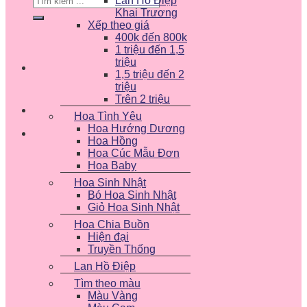
Lan Hồ Điệp
kiếm:
Khai Trương
Xếp theo giá
400k đến 800k
1 triệu đến 1,5
triệu
1,5 triệu đến 2
triệu
Trên 2 triệu
Hoa Tình Yêu
Hoa Hướng Dương
Hoa Hồng
Hoa Cúc Mẫu Đơn
Hoa Baby
Hoa Sinh Nhật
Bó Hoa Sinh Nhật
Giỏ Hoa Sinh Nhật
Hoa Chia Buồn
Hiện đại
Truyền Thống
Lan Hồ Điệp
Tìm theo màu
Màu Vàng