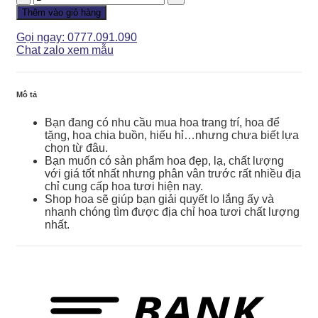
Khai
Thêm vào giỏ hàng
Trương
-
Gọi ngay: 0777.091.090
Thành
Chat zalo xem mẫu
Công
Vươn
Cao
Mô tả
-
KT114
Bạn đang có nhu cầu mua hoa trang trí, hoa để
số
tặng, hoa chia buồn, hiếu hỉ…nhưng chưa biết lựa
lượng
chọn từ đâu.
Bạn muốn có sản phẩm hoa đẹp, lạ, chất lượng
với giá tốt nhất nhưng phân vân trước rất nhiều địa
chỉ cung cấp hoa tươi hiện nay.
Shop hoa sẽ giúp bạn giải quyết lo lắng ấy và
nhanh chóng tìm được địa chỉ hoa tươi chất lượng
nhất.