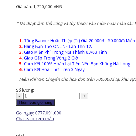
Giá bán:
1,720,000 VNĐ
* Do được làm thủ công và tùy thuộc vào mùa hoa/ màu sắc ho
1.
Tặng Banner Hoặc Thiệp (Trị Giá 20.000đ - 50.000đ) Miễn
2.
Hàng Bạn Tạo ONLINE Lần Thứ 12.
3.
Giao Miễn Phí Trong Nội Thành 63/63 Tỉnh
4.
Giao Gấp Trong Vòng 2 Giờ
5.
Cam Kết 100% Hoàn Lại Tiền Nếu Bạn Không Hài Lòng
6.
Cam Kết Hoa Tươi Trên 3 Ngày
Miễn Phí Vận Chuyển cho hóa đơn trên 700,000đ tại khu vực
Số lượng:
Hoa
Tình
Thêm vào giỏ hàng
Yêu
Gọi ngay: 0777.091.090
-
Chat zalo xem mẫu
HTY132
số
lượng
Mô tả