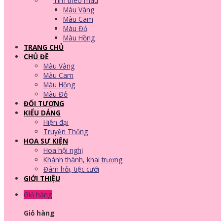
Tìm theo màu
Màu Vàng
Màu Cam
Màu Đỏ
Màu Hồng
TRANG CHỦ
CHỦ ĐỀ
Màu Vàng
Màu Cam
Màu Hồng
Màu Đỏ
ĐỐI TƯỢNG
KIỂU DÁNG
Hiện đại
Truyền Thống
HOA SỰ KIỆN
Hoa hội nghị
Khánh thành, khai trương
Đám hỏi, tiệc cưới
GIỚI THIỆU
Giỏ hàng
Giỏ hàng