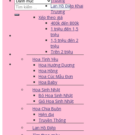
Trương
Lan Hồ Điệp Khai
Tìm
Trương
kiếm:
Xếp theo giá
400k đến 800k
1 triệu đến 1,5
triệu
1,5 triệu đến 2
triệu
Trên 2 triệu
Hoa Tình Yêu
Hoa Hướng Dương
Hoa Hồng
Hoa Cúc Mẫu Đơn
Hoa Baby
Hoa Sinh Nhật
Bó Hoa Sinh Nhật
Giỏ Hoa Sinh Nhật
Hoa Chia Buồn
Hiện đại
Truyền Thống
Lan Hồ Điệp