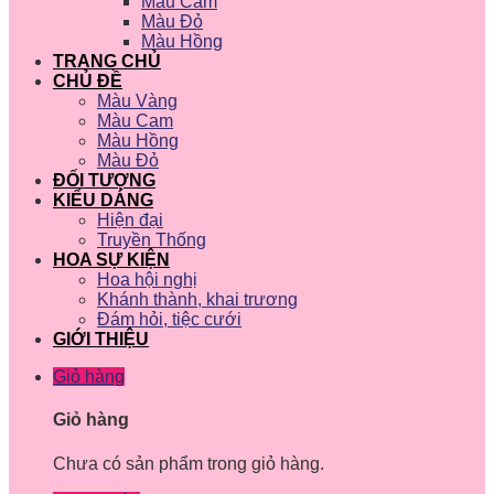
Màu Cam
Màu Đỏ
Màu Hồng
TRANG CHỦ
CHỦ ĐỀ
Màu Vàng
Màu Cam
Màu Hồng
Màu Đỏ
ĐỐI TƯỢNG
KIỂU DÁNG
Hiện đại
Truyền Thống
HOA SỰ KIỆN
Hoa hội nghị
Khánh thành, khai trương
Đám hỏi, tiệc cưới
GIỚI THIỆU
Giỏ hàng
Giỏ hàng
Chưa có sản phẩm trong giỏ hàng.