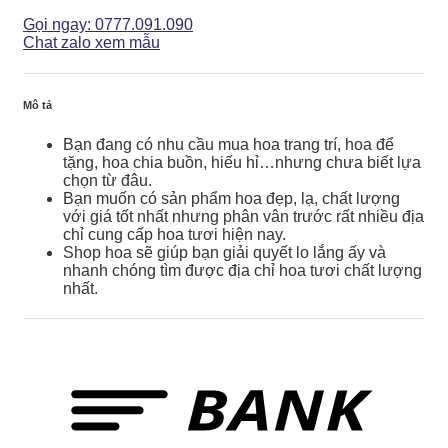
Yêu
-
Gọi ngay: 0777.091.090
HTY247
Chat zalo xem mẫu
số
lượng
Mô tả
Bạn đang có nhu cầu mua hoa trang trí, hoa để
tặng, hoa chia buồn, hiếu hỉ…nhưng chưa biết lựa
chọn từ đâu.
Bạn muốn có sản phẩm hoa đẹp, lạ, chất lượng
với giá tốt nhất nhưng phân vân trước rất nhiều địa
chỉ cung cấp hoa tươi hiện nay.
Shop hoa sẽ giúp bạn giải quyết lo lắng ấy và
nhanh chóng tìm được địa chỉ hoa tươi chất lượng
nhất.