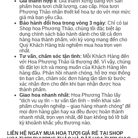
Giá thành hợp lí
: Giá thành xứng đáng với sản
phẩm hoa tươi chất lượng, cao cấp. Hoa tươi
Phương Thảo nhận thiết kế hoa tự do với mọi mức
giá mà bạn yêu cầu.
Bảo hành đổi hoa trong vòng 3 ngày
: Chỉ có tại
Shop hoa Phương Thảo, chúng tôi đặc biệt áp
dụng chính sách bảo hành dành cho tất cả đơn
hàng hoa thành phẩm, với kỳ vọng mang đến cho
Quý Khách Hàng trải nghiệm mua hoa trọn vẹn
nhất.
Tư vấn, chăm sóc tận tình:
Mỗi Khách Hàng đến
với Hoa Phương Thảo là thượng đế. Vì vậy, chúng
tôi đặt lợi ích và mong muốn của Khách Hàng lên
hàng đầu. Phản hồi nhanh chóng, hỗ trợ mọi thông
tin bạn cần, chăm sóc đơn hàng tận tâm từ bước
xác nhận đơn cho đến khi bạn nhận được hoa
thành phẩm.
Giao hoa nhanh nhất:
Hoa Phương Thảo lấy
“dịch vụ uy tín – tư vấn tận tình – triển khai sản
phẩm chuyên nghiệp – giao hàng nhanh chóng” để
mọi đơn hàng gần hay xa đều được hoàn thành
nhanh nhất, trọn vẹn nhất, để bạn không bỏ lỡ bất
kỳ khoảnh khắc yêu thương nào.
LIÊN HỆ NGAY MUA HOA TƯƠI GIÁ RẺ TẠI SHOP