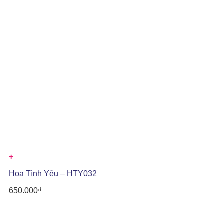
+
Hoa Tình Yêu – HTY032
650.000
₫