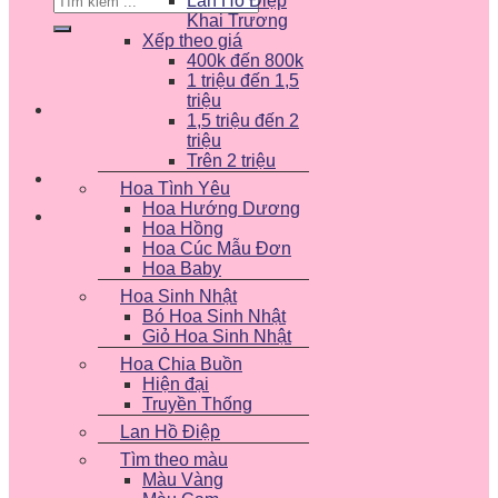
Lan Hồ Điệp
kiếm:
Khai Trương
Xếp theo giá
400k đến 800k
1 triệu đến 1,5
triệu
1,5 triệu đến 2
triệu
Trên 2 triệu
Hoa Tình Yêu
Hoa Hướng Dương
Hoa Hồng
Hoa Cúc Mẫu Đơn
Hoa Baby
Hoa Sinh Nhật
Bó Hoa Sinh Nhật
Giỏ Hoa Sinh Nhật
Hoa Chia Buồn
Hiện đại
Truyền Thống
Lan Hồ Điệp
Tìm theo màu
Màu Vàng