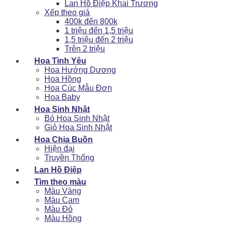
Lan Hồ Điệp Khai Trương
Xếp theo giá
400k đến 800k
1 triệu đến 1,5 triệu
1,5 triệu đến 2 triệu
Trên 2 triệu
Hoa Tình Yêu
Hoa Hướng Dương
Hoa Hồng
Hoa Cúc Mẫu Đơn
Hoa Baby
Hoa Sinh Nhật
Bó Hoa Sinh Nhật
Giỏ Hoa Sinh Nhật
Hoa Chia Buồn
Hiện đại
Truyền Thống
Lan Hồ Điệp
Tìm theo màu
Màu Vàng
Màu Cam
Màu Đỏ
Màu Hồng