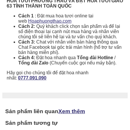
HOA TƯƠI PHƯƠNG THẢO VÀ ĐẶT HOA TƯƠI GIAO
63 TỈNH THÀNH TOÀN QUỐC
Cách 1
: Đặt mua hoa tươi online tại
web
Hoaphuongthao.com
Cách 2:
Quý khách click chọn sản phẩm và để lại
số điện thoại lại cạnh nút mua hàng và nhân viên
chúng tôi sẻ liên hệ lại và tư vấn cho quý khách.
Cách 3:
Chat với nhân viên bán hàng thông qua
Chat Facebook tại góc trái màn hình (hổ trợ tư vấn
bán hàng miễn phí).
Cách 4:
Đặt hoa nhanh qua
Tổng đài Hotline
/
Tổng đài Zalo
(Chuyển cuộc gọi nếu máy bận).
Hãy gọi cho chúng tôi để đặt hoa nhanh
nhất:
0777.091.090
Sản phẩm liên quan
Xem thêm
Sản phẩm tương tự