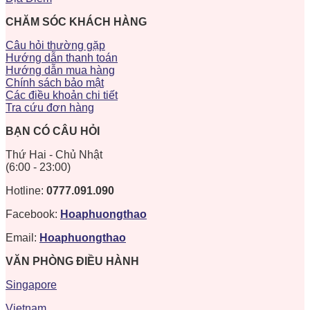
CHĂM SÓC KHÁCH HÀNG
Câu hỏi thường gặp
Hướng dẫn thanh toán
Hướng dẫn mua hàng
Chính sách bảo mật
Các điều khoản chi tiết
Tra cứu đơn hàng
BẠN CÓ CÂU HỎI
Thứ Hai - Chủ Nhật
(6:00 - 23:00)
Hotline:
0777.091.090
Facebook:
Hoaphuongthao
Email:
Hoaphuongthao
VĂN PHÒNG ĐIỀU HÀNH
Singapore
Vietnam