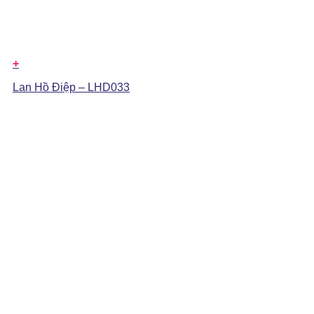
+
Lan Hồ Điệp – LHD033