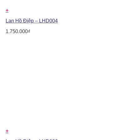
+
Lan Hồ Điệp – LHD004
1.750.000
₫
+