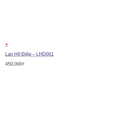
+
Lan Hồ Điệp – LHD001
450.000
₫