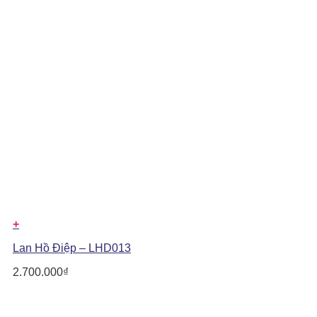
+
Lan Hồ Điệp – LHD013
2.700.000
₫