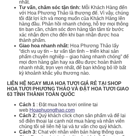
nhất.
Tư vấn, chăm sóc tận tình:
Mỗi Khách Hàng đến
với Hoa Phương Thảo là thượng đế. Vì vậy, chúng
tôi đặt lợi ích và mong muốn của Khách Hàng lên
hàng đầu. Phản hồi nhanh chóng, hỗ trợ mọi thông
tin bạn cần, chăm sóc đơn hàng tận tâm từ bước
xác nhận đơn cho đến khi bạn nhận được hoa
thành phẩm.
Giao hoa nhanh nhất:
Hoa Phương Thảo lấy
“dịch vụ uy tín – tư vấn tận tình – triển khai sản
phẩm chuyên nghiệp – giao hàng nhanh chóng” để
mọi đơn hàng gần hay xa đều được hoàn thành
nhanh nhất, trọn vẹn nhất, để bạn không bỏ lỡ bất
kỳ khoảnh khắc yêu thương nào.
LIÊN HỆ NGAY MUA HOA TƯƠI GIÁ RẺ TẠI SHOP
HOA TƯƠI PHƯƠNG THẢO VÀ ĐẶT HOA TƯƠI GIAO
63 TỈNH THÀNH TOÀN QUỐC
Cách 1
: Đặt mua hoa tươi online tại
web
Hoaphuongthao.com
Cách 2:
Quý khách click chọn sản phẩm và để lại
số điện thoại lại cạnh nút mua hàng và nhân viên
chúng tôi sẻ liên hệ lại và tư vấn cho quý khách.
Cách 3:
Chat với nhân viên bán hàng thông qua