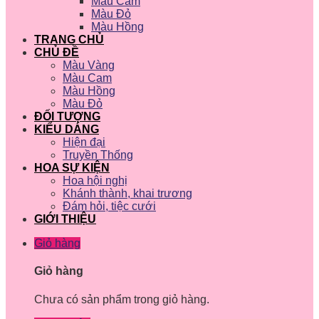
Màu Cam
Màu Đỏ
Màu Hồng
TRANG CHỦ
CHỦ ĐỀ
Màu Vàng
Màu Cam
Màu Hồng
Màu Đỏ
ĐỐI TƯỢNG
KIỂU DÁNG
Hiện đại
Truyền Thống
HOA SỰ KIỆN
Hoa hội nghị
Khánh thành, khai trương
Đám hỏi, tiệc cưới
GIỚI THIỆU
Giỏ hàng
Giỏ hàng
Chưa có sản phẩm trong giỏ hàng.