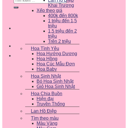
Lan Hồ Điệp
kiếm:
Khai Trương
Xếp theo giá
400k đến 800k
1 triệu đến 1,5
triệu
1,5 triệu đến 2
triệu
Trên 2 triệu
Hoa Tình Yêu
Hoa Hướng Dương
Hoa Hồng
Hoa Cúc Mẫu Đơn
Hoa Baby
Hoa Sinh Nhật
Bó Hoa Sinh Nhật
Giỏ Hoa Sinh Nhật
Hoa Chia Buồn
Hiện đại
Truyền Thống
Lan Hồ Điệp
Tìm theo màu
Màu Vàng