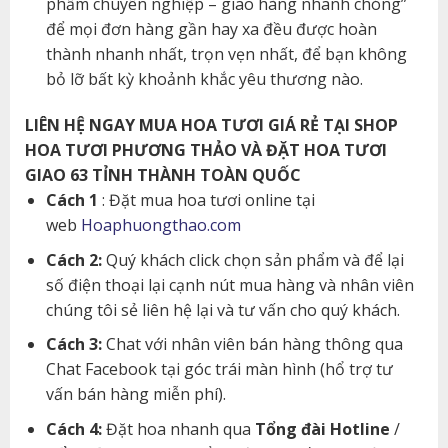
phẩm chuyên nghiệp – giao hàng nhanh chóng”
để mọi đơn hàng gần hay xa đều được hoàn
thành nhanh nhất, trọn vẹn nhất, để bạn không
bỏ lỡ bất kỳ khoảnh khắc yêu thương nào.
LIÊN HỆ NGAY MUA HOA TƯƠI GIÁ RẺ TẠI SHOP
HOA TƯƠI PHƯƠNG THẢO VÀ ĐẶT HOA TƯƠI
GIAO 63 TỈNH THÀNH TOÀN QUỐC
Cách 1
: Đặt mua hoa tươi online tại
web
Hoaphuongthao.com
Cách 2:
Quý khách click chọn sản phẩm và để lại
số điện thoại lại cạnh nút mua hàng và nhân viên
chúng tôi sẻ liên hệ lại và tư vấn cho quý khách.
Cách 3:
Chat với nhân viên bán hàng thông qua
Chat Facebook tại góc trái màn hình (hổ trợ tư
vấn bán hàng miễn phí).
Cách 4:
Đặt hoa nhanh qua
Tổng đài Hotline
/