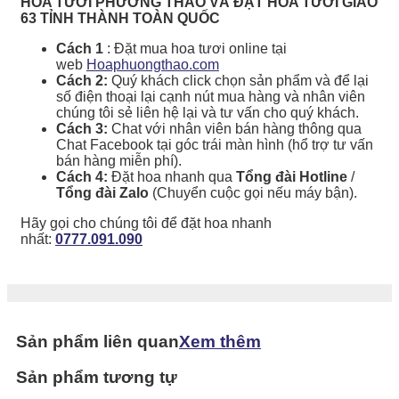
HOA TƯƠI PHƯƠNG THẢO VÀ ĐẶT HOA TƯƠI GIAO
63 TỈNH THÀNH TOÀN QUỐC
Cách 1
: Đặt mua hoa tươi online tại
web
Hoaphuongthao.com
Cách 2:
Quý khách click chọn sản phẩm và để lại
số điện thoại lại cạnh nút mua hàng và nhân viên
chúng tôi sẻ liên hệ lại và tư vấn cho quý khách.
Cách 3:
Chat với nhân viên bán hàng thông qua
Chat Facebook tại góc trái màn hình (hổ trợ tư vấn
bán hàng miễn phí).
Cách 4:
Đặt hoa nhanh qua
Tổng đài Hotline
/
Tổng đài Zalo
(Chuyển cuộc gọi nếu máy bận).
Hãy gọi cho chúng tôi để đặt hoa nhanh
nhất:
0777.091.090
Sản phẩm liên quan
Xem thêm
Sản phẩm tương tự