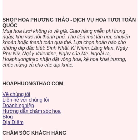
SHOP HOA PHƯƠNG THẢO - DỊCH VỤ HOA TƯƠI TOÀN
QUỐC
Mua hoa tươi không lo về giá. Giao hàng miễn phí trong
ngày, khu vực nội thành phố. Thu tiền mặt tận nơi, chuyển
khoản hoặc thanh toán qua thẻ. Lựa chọn hoàn hảo cho
những dịp đặc biệt: Sinh Nhật, Kỉ Niệm, Lãng Mạn, Ngày
Phụ Nữ, Ngày Valentine, Ngày của Mẹ. Ngoài ra,
Hoaphuongthao nhận đặt vòng hoa, kệ hoa khai trương,
chúc mừng và cho các dịp khác.
HOAPHUONGTHAO.COM
Về chúng tôi
Liên hệ với chúng tôi
Doanh nghiệp
Hướng dẫn chăm sóc hoa
Blog
Địa Điểm
CHĂM SÓC KHÁCH HÀNG