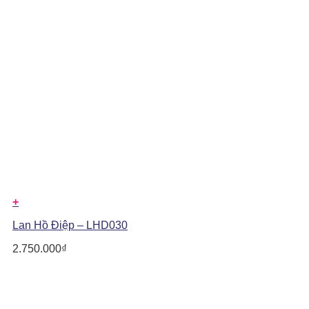
+
Lan Hồ Điệp – LHD030
2.750.000
₫