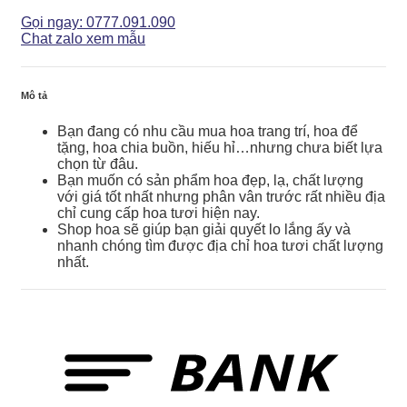
Điệp
-
Gọi ngay: 0777.091.090
LHD019
Chat zalo xem mẫu
số
lượng
Mô tả
Bạn đang có nhu cầu mua hoa trang trí, hoa để
tặng, hoa chia buồn, hiếu hỉ…nhưng chưa biết lựa
chọn từ đâu.
Bạn muốn có sản phẩm hoa đẹp, lạ, chất lượng
với giá tốt nhất nhưng phân vân trước rất nhiều địa
chỉ cung cấp hoa tươi hiện nay.
Shop hoa sẽ giúp bạn giải quyết lo lắng ấy và
nhanh chóng tìm được địa chỉ hoa tươi chất lượng
nhất.