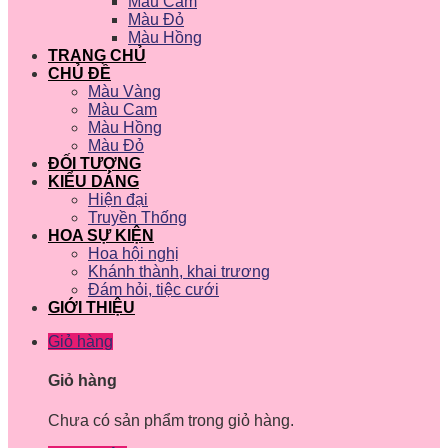
Màu Cam
Màu Đỏ
Màu Hồng
TRANG CHỦ
CHỦ ĐỀ
Màu Vàng
Màu Cam
Màu Hồng
Màu Đỏ
ĐỐI TƯỢNG
KIỂU DÁNG
Hiện đại
Truyền Thống
HOA SỰ KIỆN
Hoa hội nghị
Khánh thành, khai trương
Đám hỏi, tiệc cưới
GIỚI THIỆU
Giỏ hàng
Giỏ hàng
Chưa có sản phẩm trong giỏ hàng.