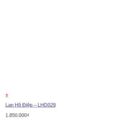
+
Lan Hồ Điệp – LHD029
1.850.000
₫