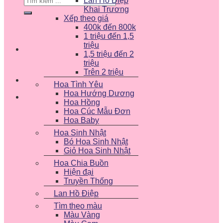
Lan Hồ Điệp
kiếm:
Khai Trương
Xếp theo giá
400k đến 800k
1 triệu đến 1,5
triệu
1,5 triệu đến 2
triệu
Trên 2 triệu
Hoa Tình Yêu
Hoa Hướng Dương
Hoa Hồng
Hoa Cúc Mẫu Đơn
Hoa Baby
Hoa Sinh Nhật
Bó Hoa Sinh Nhật
Giỏ Hoa Sinh Nhật
Hoa Chia Buồn
Hiện đại
Truyền Thống
Lan Hồ Điệp
Tìm theo màu
Màu Vàng