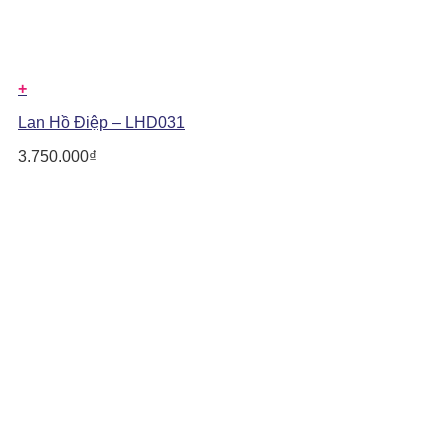
+
Lan Hồ Điệp – LHD031
3.750.000
₫