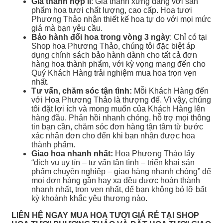
Giá thành hợp lí
: Giá thành xứng đáng với sản
phẩm hoa tươi chất lượng, cao cấp. Hoa tươi
Phương Thảo nhận thiết kế hoa tự do với mọi mức
giá mà bạn yêu cầu.
Bảo hành đổi hoa trong vòng 3 ngày
: Chỉ có tại
Shop hoa Phương Thảo, chúng tôi đặc biệt áp
dụng chính sách bảo hành dành cho tất cả đơn
hàng hoa thành phẩm, với kỳ vọng mang đến cho
Quý Khách Hàng trải nghiệm mua hoa trọn vẹn
nhất.
Tư vấn, chăm sóc tận tình:
Mỗi Khách Hàng đến
với Hoa Phương Thảo là thượng đế. Vì vậy, chúng
tôi đặt lợi ích và mong muốn của Khách Hàng lên
hàng đầu. Phản hồi nhanh chóng, hỗ trợ mọi thông
tin bạn cần, chăm sóc đơn hàng tận tâm từ bước
xác nhận đơn cho đến khi bạn nhận được hoa
thành phẩm.
Giao hoa nhanh nhất:
Hoa Phương Thảo lấy
“dịch vụ uy tín – tư vấn tận tình – triển khai sản
phẩm chuyên nghiệp – giao hàng nhanh chóng” để
mọi đơn hàng gần hay xa đều được hoàn thành
nhanh nhất, trọn vẹn nhất, để bạn không bỏ lỡ bất
kỳ khoảnh khắc yêu thương nào.
LIÊN HỆ NGAY MUA HOA TƯƠI GIÁ RẺ TẠI SHOP