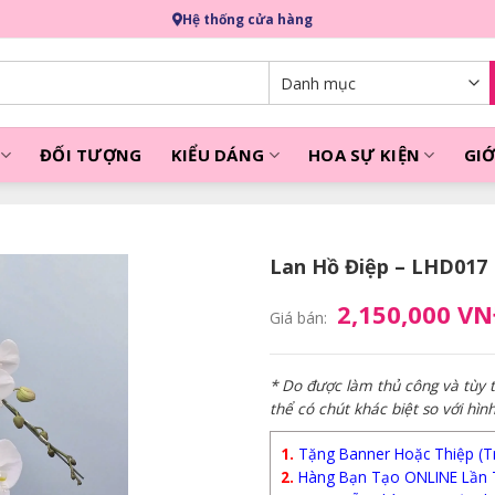
Hệ thống cửa hàng
ĐỐI TƯỢNG
KIỂU DÁNG
HOA SỰ KIỆN
GIỚ
Lan Hồ Điệp – LHD017
2,150,000 V
Giá bán:
* Do được làm thủ công và tùy
thể có chút khác biệt so với hìn
1.
Tặng Banner Hoặc Thiệp (Trị
2.
Hàng Bạn Tạo ONLINE Lần 