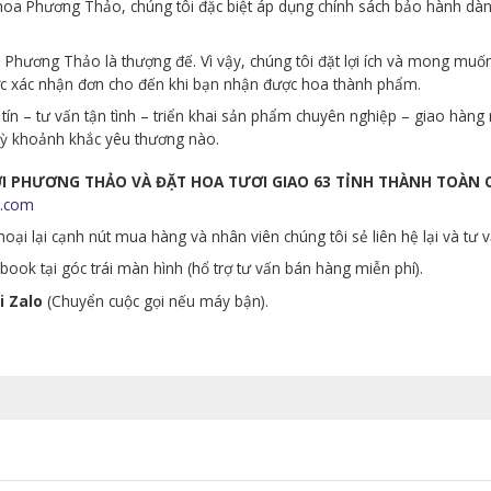
p hoa Phương Thảo, chúng tôi đặc biệt áp dụng chính sách bảo hành d
Phương Thảo là thượng đế. Vì vậy, chúng tôi đặt lợi ích và mong muố
ớc xác nhận đơn cho đến khi bạn nhận được hoa thành phẩm.
tín – tư vấn tận tình – triển khai sản phẩm chuyên nghiệp – giao hà
 kỳ khoảnh khắc yêu thương nào.
ƯƠI PHƯƠNG THẢO VÀ ĐẶT HOA TƯƠI GIAO 63 TỈNH THÀNH TOÀN
.com
oại lại cạnh nút mua hàng và nhân viên chúng tôi sẻ liên hệ lại và tư 
ook tại góc trái màn hình (hổ trợ tư vấn bán hàng miễn phí).
i Zalo
(Chuyển cuộc gọi nếu máy bận).