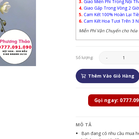
3.
Giao Miễn Phí Trong Nội Th
4.
Giao Gấp Trong Vòng 2 Giờ
5.
Cam Kết 100% Hoàn Lại Tiề
6.
Cam Kết Hoa Tươi Trên 3 N
Miễn Phí Vận Chuyển cho hóa đ
Lan Hồ Điệp - LHD01
Số lượng:
Thêm Vào Giỏ Hàng
Gọi ngay: 0777.09
MÔ TẢ
Bạn đang có nhu cầu mua hoa