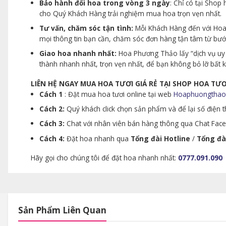
Bảo hành đổi hoa trong vòng 3 ngày
: Chỉ có tại Sho
cho Quý Khách Hàng trải nghiệm mua hoa trọn vẹn nhất.
Tư vấn, chăm sóc tận tình:
Mỗi Khách Hàng đến với Hoa 
mọi thông tin bạn cần, chăm sóc đơn hàng tận tâm từ bư
Giao hoa nhanh nhất:
Hoa Phương Thảo lấy “dịch vụ uy 
thành nhanh nhất, trọn vẹn nhất, để bạn không bỏ lỡ bất
LIÊN HỆ NGAY MUA HOA TƯƠI GIÁ RẺ TẠI SHOP HOA T
Cách 1
: Đặt mua hoa tươi online tại web
Hoaphuongthao
Cách 2:
Quý khách click chọn sản phẩm và để lại số điện th
Cách 3:
Chat với nhân viên bán hàng thông qua Chat Faceb
Cách 4:
Đặt hoa nhanh qua
Tổng đài Hotline
/
Tổng đà
Hãy gọi cho chúng tôi để đặt hoa nhanh nhất:
0777.091.090
Sản Phẩm Liên Quan