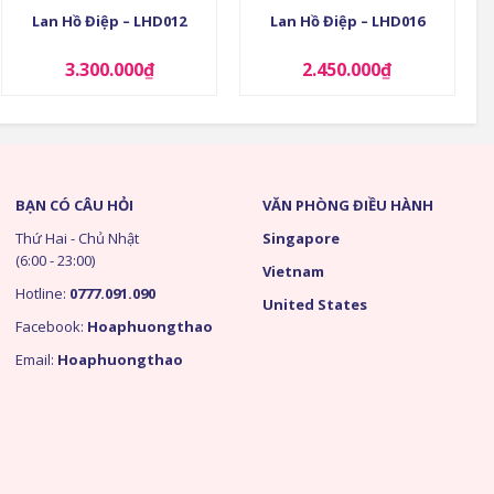
Lan Hồ Điệp – LHD012
Lan Hồ Điệp – LHD016
3.300.000
₫
2.450.000
₫
BẠN CÓ CÂU HỎI
VĂN PHÒNG ĐIỀU HÀNH
Thứ Hai - Chủ Nhật
Singapore
(6:00 - 23:00)
Vietnam
Hotline:
0777.091.090
United States
Facebook:
Hoaphuongthao
Email:
Hoaphuongthao