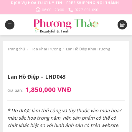
Skip
DỊCH VỤ HOA TƯƠI UY TÍN - FREE SHIPPING NỘI THÀNH
to
06:00 - 23:00
0777-091-090
content
Trang chủ
/
Hoa Khai Trương
/
Lan Hồ Điệp Khai Trương
Lan Hồ Điệp – LHD043
1,850,000 VNĐ
Giá bán:
* Do được làm thủ công và tùy thuộc vào mùa hoa/
màu sắc hoa trong năm, nên sản phẩm có thể có
chút khác biệt so với hình ảnh sẵn có trên website.