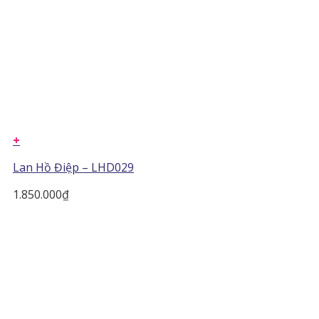
+
Lan Hồ Điệp – LHD029
1.850.000
₫