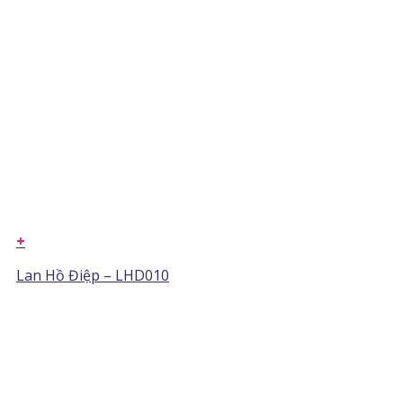
+
Lan Hồ Điệp – LHD010