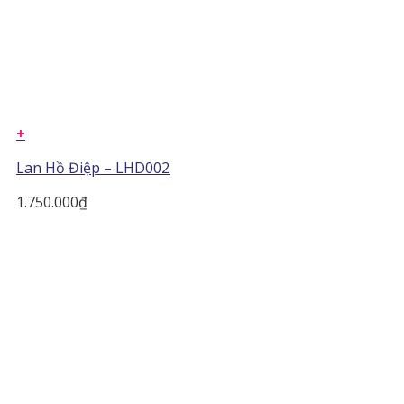
+
Lan Hồ Điệp – LHD002
1.750.000
₫