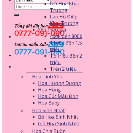
Giỏ Hoa Khai
Tìm
Trương
kiếm:
Lan Hồ Điệp
Khai Trương
Xếp theo giá
400k đến 800k
1 triệu đến 1,5
triệu
1,5 triệu đến 2
triệu
Trên 2 triệu
Hoa Tình Yêu
Hoa Hướng Dương
Hoa Hồng
Hoa Cúc Mẫu Đơn
Hoa Baby
Hoa Sinh Nhật
Bó Hoa Sinh Nhật
Giỏ Hoa Sinh Nhật
Hoa Chia Buồn