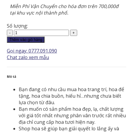
Miễn Phí Vận Chuyển cho hóa đơn trên 700,000đ
tại khu vực nội thành phố.
Số lượng:
Lan
Hồ
Thêm vào giỏ hàng
Điệp
Gọi ngay: 0777.091.090
-
Chat zalo xem mẫu
LHD061
số
lượng
Mô tả
Bạn đang có nhu cầu mua hoa trang trí, hoa để
tặng, hoa chia buồn, hiếu hỉ…nhưng chưa biết
lựa chọn từ đâu.
Bạn muốn có sản phẩm hoa đẹp, lạ, chất lượng
với giá tốt nhất nhưng phân vân trước rất nhiều
địa chỉ cung cấp hoa tươi hiện nay.
Shop hoa sẽ giúp bạn giải quyết lo lắng ấy và