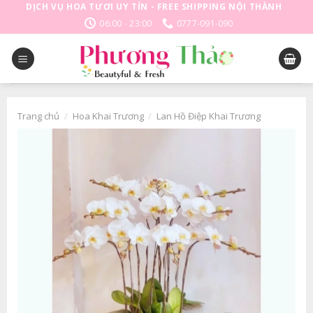
Skip
DỊCH VỤ HOA TƯƠI UY TÍN - FREE SHIPPING NỘI THÀNH
to
06:00 - 23:00
0777-091-090
content
Trang chủ
/
Hoa Khai Trương
/
Lan Hồ Điệp Khai Trương