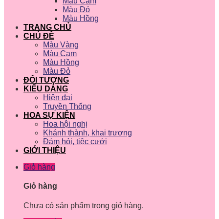
Màu Cam
Màu Đỏ
Màu Hồng
TRANG CHỦ
CHỦ ĐỀ
Màu Vàng
Màu Cam
Màu Hồng
Màu Đỏ
ĐỐI TƯỢNG
KIỂU DÁNG
Hiện đại
Truyền Thống
HOA SỰ KIỆN
Hoa hội nghị
Khánh thành, khai trương
Đám hỏi, tiệc cưới
GIỚI THIỆU
Giỏ hàng
Giỏ hàng
Chưa có sản phẩm trong giỏ hàng.