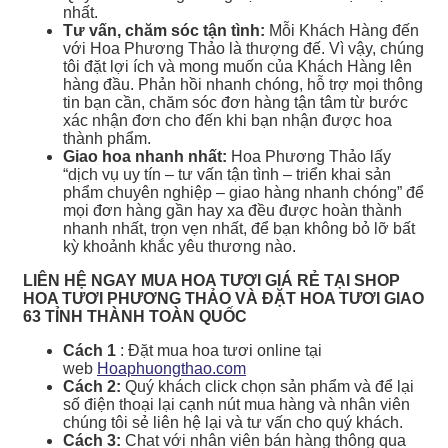
nhất.
Tư vấn, chăm sóc tận tình:
Mỗi Khách Hàng đến
với Hoa Phương Thảo là thượng đế. Vì vậy, chúng
tôi đặt lợi ích và mong muốn của Khách Hàng lên
hàng đầu. Phản hồi nhanh chóng, hỗ trợ mọi thông
tin bạn cần, chăm sóc đơn hàng tận tâm từ bước
xác nhận đơn cho đến khi bạn nhận được hoa
thành phẩm.
Giao hoa nhanh nhất:
Hoa Phương Thảo lấy
“dịch vụ uy tín – tư vấn tận tình – triển khai sản
phẩm chuyên nghiệp – giao hàng nhanh chóng” để
mọi đơn hàng gần hay xa đều được hoàn thành
nhanh nhất, trọn vẹn nhất, để bạn không bỏ lỡ bất
kỳ khoảnh khắc yêu thương nào.
LIÊN HỆ NGAY MUA HOA TƯƠI GIÁ RẺ TẠI SHOP
HOA TƯƠI PHƯƠNG THẢO VÀ ĐẶT HOA TƯƠI GIAO
63 TỈNH THÀNH TOÀN QUỐC
Cách 1
: Đặt mua hoa tươi online tại
web
Hoaphuongthao.com
Cách 2:
Quý khách click chọn sản phẩm và để lại
số điện thoại lại cạnh nút mua hàng và nhân viên
chúng tôi sẻ liên hệ lại và tư vấn cho quý khách.
Cách 3:
Chat với nhân viên bán hàng thông qua