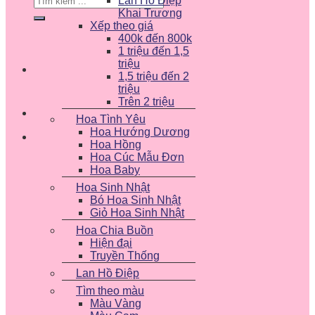
Lan Hồ Điệp
kiếm:
Khai Trương
Xếp theo giá
400k đến 800k
1 triệu đến 1,5
triệu
1,5 triệu đến 2
triệu
Trên 2 triệu
Hoa Tình Yêu
Hoa Hướng Dương
Hoa Hồng
Hoa Cúc Mẫu Đơn
Hoa Baby
Hoa Sinh Nhật
Bó Hoa Sinh Nhật
Giỏ Hoa Sinh Nhật
Hoa Chia Buồn
Hiện đại
Truyền Thống
Lan Hồ Điệp
Tìm theo màu
Màu Vàng