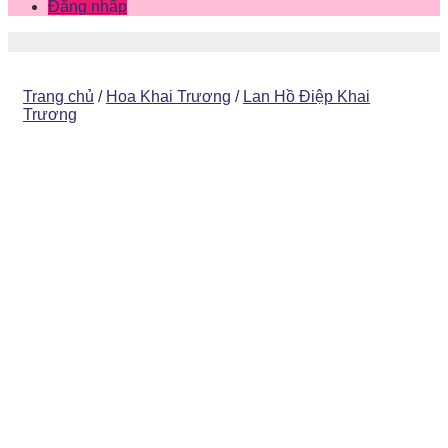
Đăng nhập
Trang chủ
/
Hoa Khai Trương
/
Lan Hồ Điệp Khai
Trương