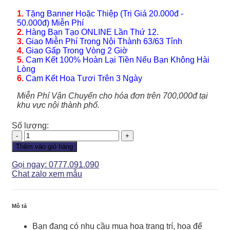
1.
Tặng Banner Hoặc Thiệp (Trị Giá 20.000đ -
50.000đ) Miễn Phí
2.
Hàng Bạn Tạo ONLINE Lần Thứ 12.
3.
Giao Miễn Phí Trong Nội Thành 63/63 Tỉnh
4.
Giao Gấp Trong Vòng 2 Giờ
5.
Cam Kết 100% Hoàn Lại Tiền Nếu Bạn Không Hài
Lòng
6.
Cam Kết Hoa Tươi Trên 3 Ngày
Miễn Phí Vận Chuyển cho hóa đơn trên 700,000đ tại
khu vực nội thành phố.
Số lượng:
Lan
Hồ
Thêm vào giỏ hàng
Điệp
-
Gọi ngay: 0777.091.090
LHD071
Chat zalo xem mẫu
số
lượng
Mô tả
Bạn đang có nhu cầu mua hoa trang trí, hoa để