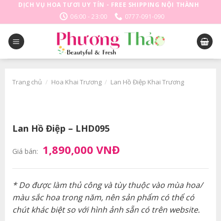
Skip
DỊCH VỤ HOA TƯƠI UY TÍN - FREE SHIPPING NỘI THÀNH
to
06:00 - 23:00
0777-091-090
content
Trang chủ
/
Hoa Khai Trương
/
Lan Hồ Điệp Khai Trương
Lan Hồ Điệp – LHD095
1,890,000 VNĐ
Giá bán:
* Do được làm thủ công và tùy thuộc vào mùa hoa/
màu sắc hoa trong năm, nên sản phẩm có thể có
chút khác biệt so với hình ảnh sẵn có trên website.