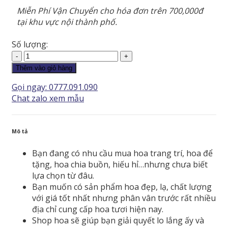
Miễn Phí Vận Chuyển cho hóa đơn trên 700,000đ
tại khu vực nội thành phố.
Số lượng:
Lan
Hồ
Thêm vào giỏ hàng
Điệp
Gọi ngay: 0777.091.090
-
Chat zalo xem mẫu
LHD114
số
lượng
Mô tả
Bạn đang có nhu cầu mua hoa trang trí, hoa để
tặng, hoa chia buồn, hiếu hỉ…nhưng chưa biết
lựa chọn từ đâu.
Bạn muốn có sản phẩm hoa đẹp, lạ, chất lượng
với giá tốt nhất nhưng phân vân trước rất nhiều
địa chỉ cung cấp hoa tươi hiện nay.
Shop hoa sẽ giúp bạn giải quyết lo lắng ấy và