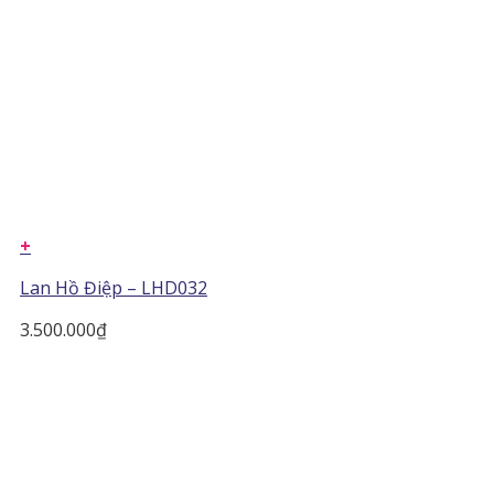
+
Lan Hồ Điệp – LHD032
3.500.000
₫