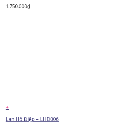
1.750.000
₫
+
Lan Hồ Điệp – LHD006