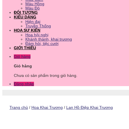
Màu Hồng
Màu Đỏ
ĐỐI TƯỢNG
KIỂU DÁNG
Hiện đại
Truyền Thống
HOA SỰ KIỆN
Hoa hội nghị
Khánh thành, khai trương
Đám hỏi, tiệc cưới
GIỚI THIỆU
Giỏ hàng
Giỏ hàng
Chưa có sản phẩm trong giỏ hàng.
Đăng nhập
Trang chủ
/
Hoa Khai Trương
/
Lan Hồ Điệp Khai Trương