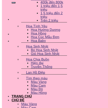
400k đến 800k
1 triệu đến 1,5
triệu
1,5 triệu đến 2
triệu
Trên 2 triệu
Hoa Tình Yêu
Hoa Hướng Dương
Hoa Hồng
Hoa Cúc Mẫu Đơn
Hoa Baby
Hoa Sinh Nhật
Bó Hoa Sinh Nhật
Giỏ Hoa Sinh Nhật
Hoa Chia Buồn
Hiện đại
Truyền Thống
Lan Hồ Điệp
Tìm theo màu
Màu Vàng
Màu Cam
Màu Đỏ
Màu Hồng
TRANG CHỦ
CHỦ ĐỀ
Màu Vàng
Màu Cam