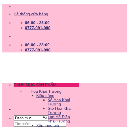
Skip
to
Hệ thống cửa hàng
content
06:00 - 23:00
0777-091-090
06:00 - 23:00
0777-091-090
DANH MỤC SẢN PHẨM
Hoa Khai Trương
Kiểu dáng
Kệ Hoa Khai
Trương
Giỏ Hoa Khai
Trương
Lan Hồ Điệp
Khai Trương
Tìm
Xếp theo giá
kiếm: