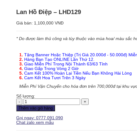
Lan Hồ Điệp – LHD129
Giá bán:
1,100,000 VNĐ
* Do được làm thủ công và tùy thuộc vào mùa hoa/ màu sắc hoa
1.
Tặng Banner Hoặc Thiệp (Trị Giá 20.000đ - 50.000đ) Miễ
2.
Hàng Bạn Tạo ONLINE Lần Thứ 12.
3.
Giao Miễn Phí Trong Nội Thành 63/63 Tỉnh
4.
Giao Gấp Trong Vòng 2 Giờ
5.
Cam Kết 100% Hoàn Lại Tiền Nếu Bạn Không Hài Lòng
6.
Cam Kết Hoa Tươi Trên 3 Ngày
Miễn Phí Vận Chuyển cho hóa đơn trên 700,000đ tại khu vực
Số lượng:
Lan
Hồ
Thêm vào giỏ hàng
Điệp
-
Gọi ngay: 0777.091.090
LHD129
Chat zalo xem mẫu
số
lượng