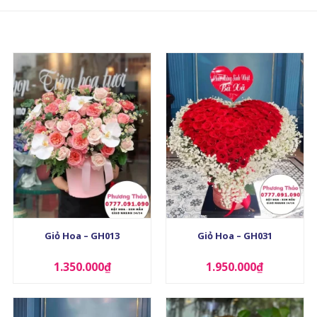
+
+
Giỏ Hoa – GH013
Giỏ Hoa – GH031
1.350.000
₫
1.950.000
₫