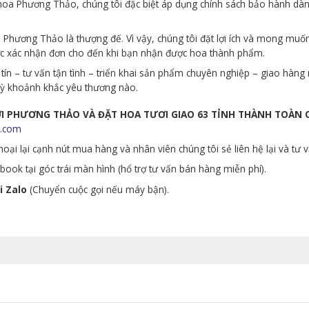
p hoa Phương Thảo, chúng tôi đặc biệt áp dụng chính sách bảo hành d
Phương Thảo là thượng đế. Vì vậy, chúng tôi đặt lợi ích và mong muố
ớc xác nhận đơn cho đến khi bạn nhận được hoa thành phẩm.
tín – tư vấn tận tình – triển khai sản phẩm chuyên nghiệp – giao hà
 kỳ khoảnh khắc yêu thương nào.
ƯƠI PHƯƠNG THẢO VÀ ĐẶT HOA TƯƠI GIAO 63 TỈNH THÀNH TOÀN
.com
oại lại cạnh nút mua hàng và nhân viên chúng tôi sẻ liên hệ lại và tư 
ook tại góc trái màn hình (hổ trợ tư vấn bán hàng miễn phí).
i Zalo
(Chuyển cuộc gọi nếu máy bận).