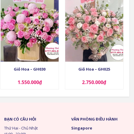
+
+
Giỏ Hoa – GH030
Giỏ Hoa – GH025
1.550.000
₫
2.750.000
₫
BẠN CÓ CÂU HỎI
VĂN PHÒNG ĐIỀU HÀNH
Thứ Hai - Chủ Nhật
Singapore
(6:00 - 23:00)