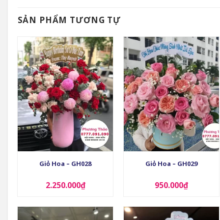
SẢN PHẨM TƯƠNG TỰ
+
+
Giỏ Hoa – GH028
Giỏ Hoa – GH029
2.250.000
₫
950.000
₫