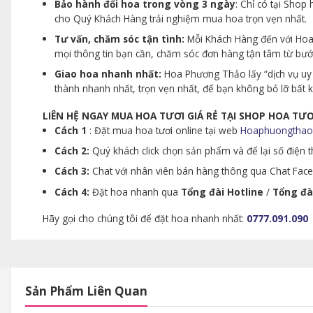
Bảo hành đổi hoa trong vòng 3 ngày
: Chỉ có tại Sho
cho Quý Khách Hàng trải nghiệm mua hoa trọn vẹn nhất.
Tư vấn, chăm sóc tận tình:
Mỗi Khách Hàng đến với Hoa 
mọi thông tin bạn cần, chăm sóc đơn hàng tận tâm từ bư
Giao hoa nhanh nhất:
Hoa Phương Thảo lấy “dịch vụ uy 
thành nhanh nhất, trọn vẹn nhất, để bạn không bỏ lỡ bất
LIÊN HỆ NGAY MUA HOA TƯƠI GIÁ RẺ TẠI SHOP HOA T
Cách 1
: Đặt mua hoa tươi online tại web
Hoaphuongthao
Cách 2:
Quý khách click chọn sản phẩm và để lại số điện th
Cách 3:
Chat với nhân viên bán hàng thông qua Chat Faceb
Cách 4:
Đặt hoa nhanh qua
Tổng đài Hotline
/
Tổng đà
Hãy gọi cho chúng tôi để đặt hoa nhanh nhất:
0777.091.090
Sản Phẩm Liên Quan