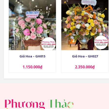
+
+
Giỏ Hoa – GH015
Giỏ Hoa – GH027
1.150.000
₫
2.350.000
₫