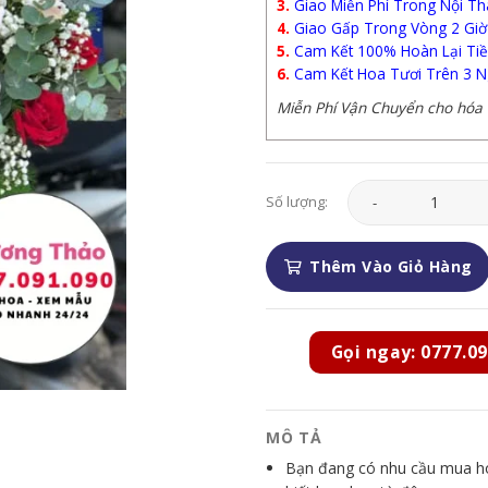
3.
Giao Miễn Phí Trong Nội Th
4.
Giao Gấp Trong Vòng 2 Giờ
5.
Cam Kết 100% Hoàn Lại Tiề
6.
Cam Kết Hoa Tươi Trên 3 N
Miễn Phí Vận Chuyển cho hóa đ
Giỏ Hoa - GH050 số 
Số lượng:
Thêm Vào Giỏ Hàng
Gọi ngay: 0777.09
MÔ TẢ
Bạn đang có nhu cầu mua hoa