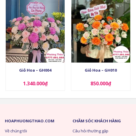
+
+
Giỏ Hoa – GH004
Giỏ Hoa – GH010
1.340.000
₫
850.000
₫
HOAPHUONGTHAO.COM
CHĂM SÓC KHÁCH HÀNG
Về chúng tôi
Câu hỏi thường gặp