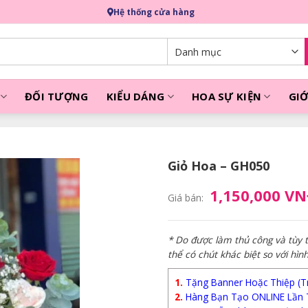
Hệ thống cửa hàng
ĐỐI TƯỢNG
KIỂU DÁNG
HOA SỰ KIỆN
GIỚ
Giỏ Hoa – GH050
1,150,000 V
Giá bán:
* Do được làm thủ công và tùy
thể có chút khác biệt so với hìn
1.
Tặng Banner Hoặc Thiệp (Trị
2.
Hàng Bạn Tạo ONLINE Lần 