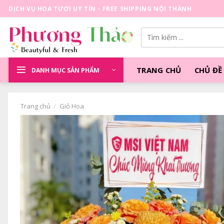
Skip
DỊCH VỤ HOA TƯƠI UY TÍN - FREE SHIPPING NỘI THÀNH
to
content
Tìm
kiếm:
TRANG CHỦ
CHỦ ĐỀ
DANH MỤC SẢN PHẨM
Trang chủ
/
Giỏ Hoa