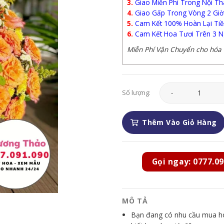
3.
Giao Miễn Phí Trong Nội Th
4.
Giao Gấp Trong Vòng 2 Giờ
5.
Cam Kết 100% Hoàn Lại Tiề
6.
Cam Kết Hoa Tươi Trên 3 N
Miễn Phí Vận Chuyển cho hóa đ
Giỏ Hoa - GH059 số 
Số lượng:
Thêm Vào Giỏ Hàng
Gọi ngay: 0777.09
MÔ TẢ
Bạn đang có nhu cầu mua hoa