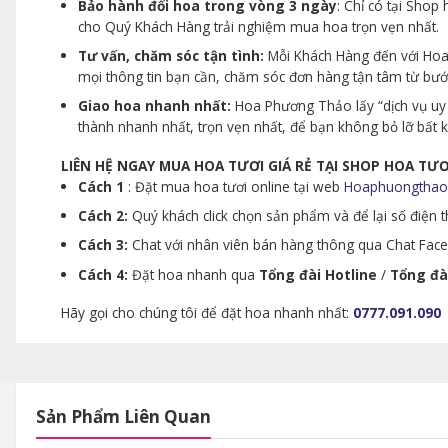
Bảo hành đổi hoa trong vòng 3 ngày
: Chỉ có tại Sho
cho Quý Khách Hàng trải nghiệm mua hoa trọn vẹn nhất.
Tư vấn, chăm sóc tận tình:
Mỗi Khách Hàng đến với Hoa 
mọi thông tin bạn cần, chăm sóc đơn hàng tận tâm từ bư
Giao hoa nhanh nhất:
Hoa Phương Thảo lấy “dịch vụ uy 
thành nhanh nhất, trọn vẹn nhất, để bạn không bỏ lỡ bất
LIÊN HỆ NGAY MUA HOA TƯƠI GIÁ RẺ TẠI SHOP HOA T
Cách 1
: Đặt mua hoa tươi online tại web
Hoaphuongthao
Cách 2:
Quý khách click chọn sản phẩm và để lại số điện th
Cách 3:
Chat với nhân viên bán hàng thông qua Chat Faceb
Cách 4:
Đặt hoa nhanh qua
Tổng đài Hotline
/
Tổng đà
Hãy gọi cho chúng tôi để đặt hoa nhanh nhất:
0777.091.090
Sản Phẩm Liên Quan