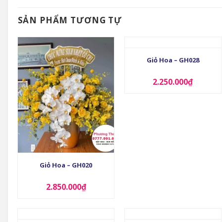
SẢN PHẨM TƯƠNG TỰ
+
Giỏ Hoa – GH028
2.250.000
₫
+
Giỏ Hoa – GH020
2.850.000
₫
+
+