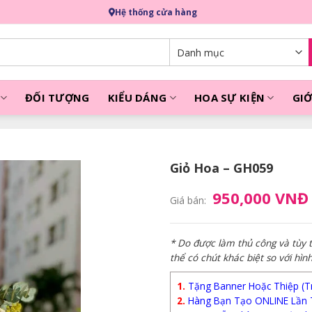
Hệ thống cửa hàng
ĐỐI TƯỢNG
KIỂU DÁNG
HOA SỰ KIỆN
GIỚ
Giỏ Hoa – GH059
950,000 VNĐ
Giá bán:
* Do được làm thủ công và tùy
thể có chút khác biệt so với hìn
1.
Tặng Banner Hoặc Thiệp (Trị
2.
Hàng Bạn Tạo ONLINE Lần 