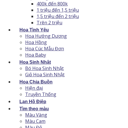
400k đến 800k
1 triệu đến 1,5 triệu
1,5 triệu đến 2 triệu
Trên 2 triệu
Hoa Tình Yêu
Hoa Hướng Dương
Hoa Hồng
Hoa Cúc Mẫu Đơn
Hoa Baby
Hoa Sinh Nhật
Bó Hoa Sinh Nhật
Giỏ Hoa Sinh Nhật
Hoa Chia Buồn
Hiện đại
Truyền Thống
Lan Hồ Điệp
Tìm theo màu
Màu Vàng
Màu Cam
Màu Đỏ