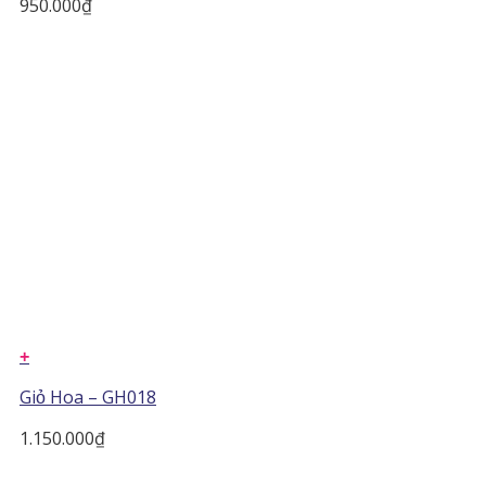
950.000
₫
+
Giỏ Hoa – GH018
1.150.000
₫