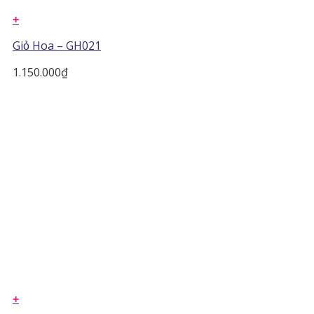
+
Giỏ Hoa – GH021
1.150.000
₫
+