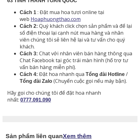
63 TỈNH THÀNH TOÀN QUỐC
: Đặt mua hoa tươi online tại
Cách 1
web
Hoaphuongthao.com
Quý khách click chọn sản phẩm và để lại
Cách 2:
số điện thoại lại cạnh nút mua hàng và nhân
viên chúng tôi sẻ liên hệ lại và tư vấn cho quý
khách.
Chat với nhân viên bán hàng thông qua
Cách 3:
Chat Facebook tại góc trái màn hình (hổ trợ tư
vấn bán hàng miễn phí).
Đặt hoa nhanh qua
/
Cách 4:
Tổng đài Hotline
(Chuyển cuộc gọi nếu máy bận).
Tổng đài Zalo
Hãy gọi cho chúng tôi để đặt hoa nhanh
nhất:
0777.091.090
Sản phẩm liên quan
Xem thêm