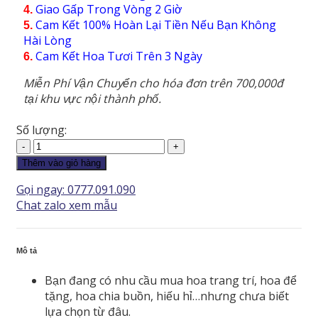
Giao Gấp Trong Vòng 2 Giờ
4.
Cam Kết 100% Hoàn Lại Tiền Nếu Bạn Không
5.
Hài Lòng
Cam Kết Hoa Tươi Trên 3 Ngày
6.
Miễn Phí Vận Chuyển cho hóa đơn trên 700,000đ
tại khu vực nội thành phố.
Số lượng:
Giỏ
Hoa
Thêm vào giỏ hàng
-
Gọi ngay: 0777.091.090
GH089
Chat zalo xem mẫu
số
lượng
Mô tả
Bạn đang có nhu cầu mua hoa trang trí, hoa để
tặng, hoa chia buồn, hiếu hỉ…nhưng chưa biết
lựa chọn từ đâu.