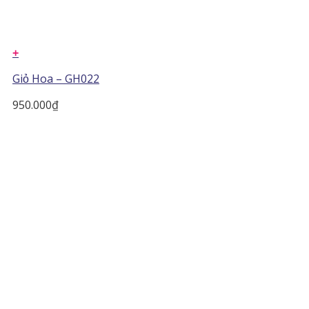
+
Giỏ Hoa – GH022
950.000
₫