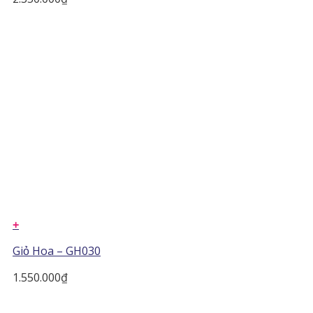
+
Giỏ Hoa – GH030
1.550.000
₫