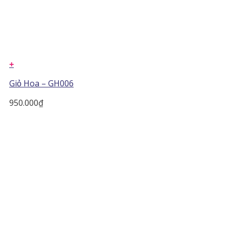
+
Giỏ Hoa – GH006
950.000
₫