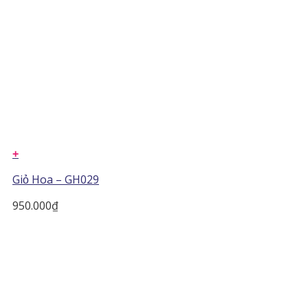
+
Giỏ Hoa – GH029
950.000
₫