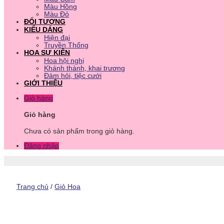
Màu Hồng
Màu Đỏ
ĐỐI TƯỢNG
KIỂU DÁNG
Hiện đại
Truyền Thống
HOA SỰ KIỆN
Hoa hội nghị
Khánh thành, khai trương
Đám hỏi, tiệc cưới
GIỚI THIỆU
Giỏ hàng
Giỏ hàng
Chưa có sản phẩm trong giỏ hàng.
Đăng nhập
Trang chủ
/
Giỏ Hoa