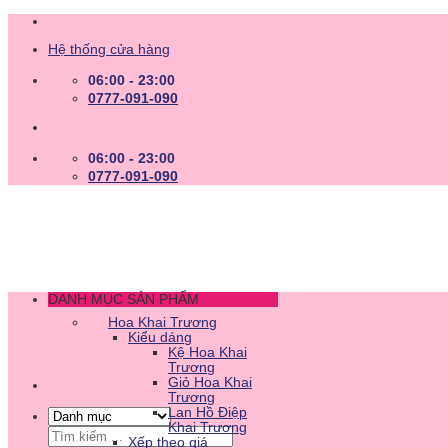
Skip
to
Hệ thống cửa hàng
content
06:00 - 23:00
0777-091-090
06:00 - 23:00
0777-091-090
DANH MỤC SẢN PHẨM
Hoa Khai Trương
Kiểu dáng
Kệ Hoa Khai
Trương
Giỏ Hoa Khai
Trương
Lan Hồ Điệp
Khai Trương
Tìm
Xếp theo giá
kiếm: