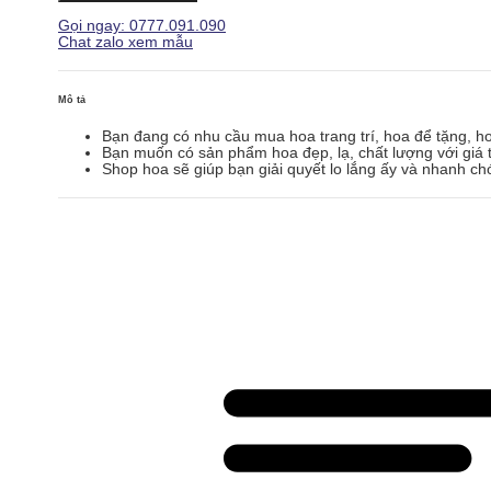
GH090
Gọi ngay: 0777.091.090
số
Chat zalo xem mẫu
lượng
Mô tả
Bạn đang có nhu cầu mua hoa trang trí, hoa để tặng, h
Bạn muốn có sản phẩm hoa đẹp, lạ, chất lượng với giá t
Shop hoa sẽ giúp bạn giải quyết lo lắng ấy và nhanh ch