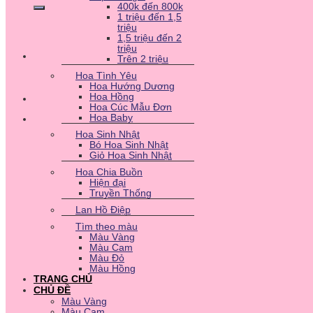
400k đến 800k
1 triệu đến 1,5
triệu
1,5 triệu đến 2
triệu
Trên 2 triệu
Hoa Tình Yêu
Hoa Hướng Dương
Hoa Hồng
Hoa Cúc Mẫu Đơn
Hoa Baby
Hoa Sinh Nhật
Bó Hoa Sinh Nhật
Giỏ Hoa Sinh Nhật
Hoa Chia Buồn
Hiện đại
Truyền Thống
Lan Hồ Điệp
Tìm theo màu
Màu Vàng
Màu Cam
Màu Đỏ
Màu Hồng
TRANG CHỦ
CHỦ ĐỀ
Màu Vàng
Màu Cam