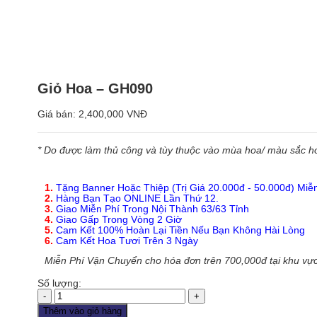
Giỏ Hoa – GH090
Giá bán:
2,400,000 VNĐ
* Do được làm thủ công và tùy thuộc vào mùa hoa/ màu sắc hoa
1.
Tặng Banner Hoặc Thiệp (Trị Giá 20.000đ - 50.000đ) Miễ
2.
Hàng Bạn Tạo ONLINE Lần Thứ 12.
3.
Giao Miễn Phí Trong Nội Thành 63/63 Tỉnh
4.
Giao Gấp Trong Vòng 2 Giờ
5.
Cam Kết 100% Hoàn Lại Tiền Nếu Bạn Không Hài Lòng
6.
Cam Kết Hoa Tươi Trên 3 Ngày
Miễn Phí Vận Chuyển cho hóa đơn trên 700,000đ tại khu vực
Số lượng:
Giỏ
Hoa
Thêm vào giỏ hàng
-