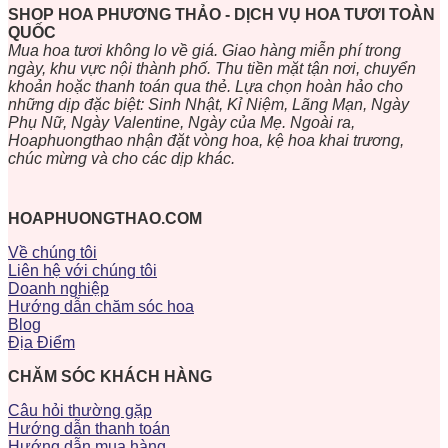
SHOP HOA PHƯƠNG THẢO - DỊCH VỤ HOA TƯƠI TOÀN
QUỐC
Mua hoa tươi không lo về giá. Giao hàng miễn phí trong
ngày, khu vực nội thành phố. Thu tiền mặt tận nơi, chuyển
khoản hoặc thanh toán qua thẻ. Lựa chọn hoàn hảo cho
những dịp đặc biệt: Sinh Nhật, Kỉ Niệm, Lãng Mạn, Ngày
Phụ Nữ, Ngày Valentine, Ngày của Mẹ. Ngoài ra,
Hoaphuongthao nhận đặt vòng hoa, kệ hoa khai trương,
chúc mừng và cho các dịp khác.
HOAPHUONGTHAO.COM
Về chúng tôi
Liên hệ với chúng tôi
Doanh nghiệp
Hướng dẫn chăm sóc hoa
Blog
Địa Điểm
CHĂM SÓC KHÁCH HÀNG
Câu hỏi thường gặp
Hướng dẫn thanh toán
Hướng dẫn mua hàng