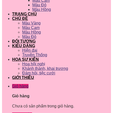
Màu Cam
Màu Đỏ
Màu Hồng
TRANG CHỦ
CHỦ ĐỀ
Màu Vàng
Màu Cam
Màu Hồng
Màu Đỏ
ĐỐI TƯỢNG
KIỂU DÁNG
Hiện đại
Truyền Thống
HOA SỰ KIỆN
Hoa hội nghị
Khánh thành, khai trương
Đám hỏi, tiệc cưới
GIỚI THIỆU
Giỏ hàng
Giỏ hàng
Chưa có sản phẩm trong giỏ hàng.