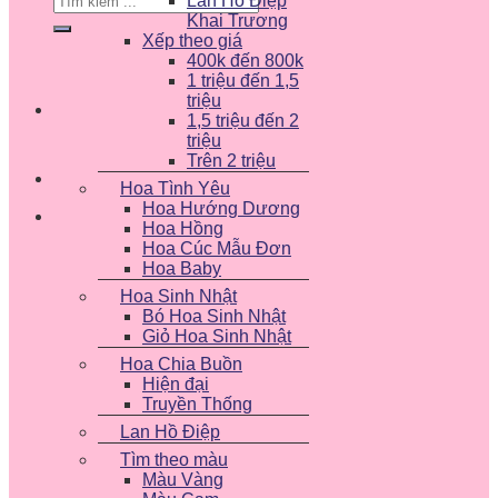
Lan Hồ Điệp
kiếm:
Khai Trương
Xếp theo giá
400k đến 800k
1 triệu đến 1,5
triệu
1,5 triệu đến 2
triệu
Trên 2 triệu
Hoa Tình Yêu
Hoa Hướng Dương
Hoa Hồng
Hoa Cúc Mẫu Đơn
Hoa Baby
Hoa Sinh Nhật
Bó Hoa Sinh Nhật
Giỏ Hoa Sinh Nhật
Hoa Chia Buồn
Hiện đại
Truyền Thống
Lan Hồ Điệp
Tìm theo màu
Màu Vàng