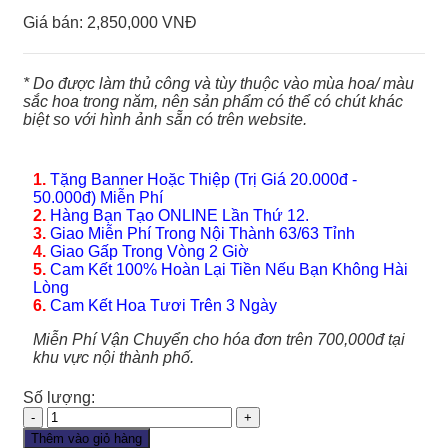
Giá bán:
2,850,000 VNĐ
* Do được làm thủ công và tùy thuộc vào mùa hoa/ màu
sắc hoa trong năm, nên sản phẩm có thể có chút khác
biệt so với hình ảnh sẵn có trên website.
1.
Tặng Banner Hoặc Thiệp (Trị Giá 20.000đ -
50.000đ) Miễn Phí
2.
Hàng Bạn Tạo ONLINE Lần Thứ 12.
3.
Giao Miễn Phí Trong Nội Thành 63/63 Tỉnh
4.
Giao Gấp Trong Vòng 2 Giờ
5.
Cam Kết 100% Hoàn Lại Tiền Nếu Bạn Không Hài
Lòng
6.
Cam Kết Hoa Tươi Trên 3 Ngày
Miễn Phí Vận Chuyển cho hóa đơn trên 700,000đ tại
khu vực nội thành phố.
Số lượng:
Giỏ
Hoa
Thêm vào giỏ hàng