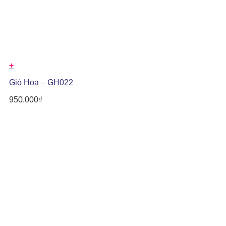
+
Giỏ Hoa – GH022
950.000
₫