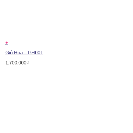
+
Giỏ Hoa – GH001
1.700.000
₫