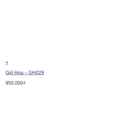
+
Giỏ Hoa – GH029
950.000
₫