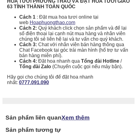
HOA TƯƠI PHƯƠNG THẢO VÀ ĐẶT HOA TƯƠI GIAO
63 TỈNH THÀNH TOÀN QUỐC
Cách 1
: Đặt mua hoa tươi online tại
web
Hoaphuongthao.com
Cách 2:
Quý khách click chọn sản phẩm và để lại
số điện thoại lại cạnh nút mua hàng và nhân viên
chúng tôi sẻ liên hệ lại và tư vấn cho quý khách.
Cách 3:
Chat với nhân viên bán hàng thông qua
Chat Facebook tại góc trái màn hình (hổ trợ tư vấn
bán hàng miễn phí).
Cách 4:
Đặt hoa nhanh qua
Tổng đài Hotline
/
Tổng đài Zalo
(Chuyển cuộc gọi nếu máy bận).
Hãy gọi cho chúng tôi để đặt hoa nhanh
nhất:
0777.091.090
Sản phẩm liên quan
Xem thêm
Sản phẩm tương tự