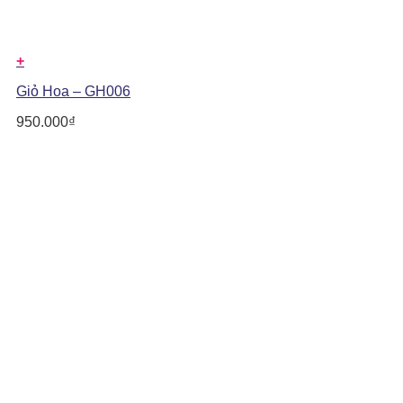
+
Giỏ Hoa – GH006
950.000
₫