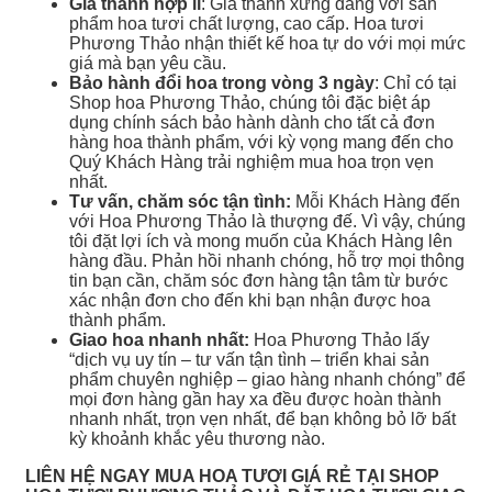
Giá thành hợp lí
: Giá thành xứng đáng với sản
phẩm hoa tươi chất lượng, cao cấp. Hoa tươi
Phương Thảo nhận thiết kế hoa tự do với mọi mức
giá mà bạn yêu cầu.
Bảo hành đổi hoa trong vòng 3 ngày
: Chỉ có tại
Shop hoa Phương Thảo, chúng tôi đặc biệt áp
dụng chính sách bảo hành dành cho tất cả đơn
hàng hoa thành phẩm, với kỳ vọng mang đến cho
Quý Khách Hàng trải nghiệm mua hoa trọn vẹn
nhất.
Tư vấn, chăm sóc tận tình:
Mỗi Khách Hàng đến
với Hoa Phương Thảo là thượng đế. Vì vậy, chúng
tôi đặt lợi ích và mong muốn của Khách Hàng lên
hàng đầu. Phản hồi nhanh chóng, hỗ trợ mọi thông
tin bạn cần, chăm sóc đơn hàng tận tâm từ bước
xác nhận đơn cho đến khi bạn nhận được hoa
thành phẩm.
Giao hoa nhanh nhất:
Hoa Phương Thảo lấy
“dịch vụ uy tín – tư vấn tận tình – triển khai sản
phẩm chuyên nghiệp – giao hàng nhanh chóng” để
mọi đơn hàng gần hay xa đều được hoàn thành
nhanh nhất, trọn vẹn nhất, để bạn không bỏ lỡ bất
kỳ khoảnh khắc yêu thương nào.
LIÊN HỆ NGAY MUA HOA TƯƠI GIÁ RẺ TẠI SHOP