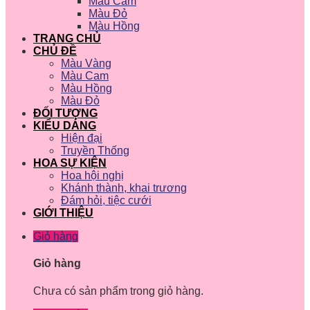
Màu Cam
Màu Đỏ
Màu Hồng
TRANG CHỦ
CHỦ ĐỀ
Màu Vàng
Màu Cam
Màu Hồng
Màu Đỏ
ĐỐI TƯỢNG
KIỂU DÁNG
Hiện đại
Truyền Thống
HOA SỰ KIỆN
Hoa hội nghị
Khánh thành, khai trương
Đám hỏi, tiệc cưới
GIỚI THIỆU
Giỏ hàng
Giỏ hàng
Chưa có sản phẩm trong giỏ hàng.