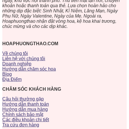
ngày, khu vực nội thành phố. Thu tiền mặt tận nơi, chuyển
khoản hoặc thanh toán qua thẻ. Lựa chọn hoàn hảo cho
những dịp đặc biệt: Sinh Nhật, Kỉ Niệm, Lãng Mạn, Ngày
Phụ Nữ, Ngày Valentine, Ngày của Mẹ. Ngoài ra,
Hoaphuongthao nhận đặt vòng hoa, kệ hoa khai trương,
chúc mừng và cho các dịp khác.
HOAPHUONGTHAO.COM
Về chúng tôi
Liên hệ với chúng tôi
Doanh nghiệp
Hướng dẫn chăm sóc hoa
Blog
Địa Điểm
CHĂM SÓC KHÁCH HÀNG
Câu hỏi thường gặp
Hướng dẫn thanh toán
Hướng dẫn mua hàng
Chính sách bảo mật
Các điều khoản chi tiết
Tra cứu đơn hàng