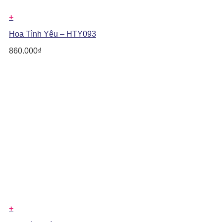
+
Hoa Tình Yêu – HTY093
860.000
₫
+