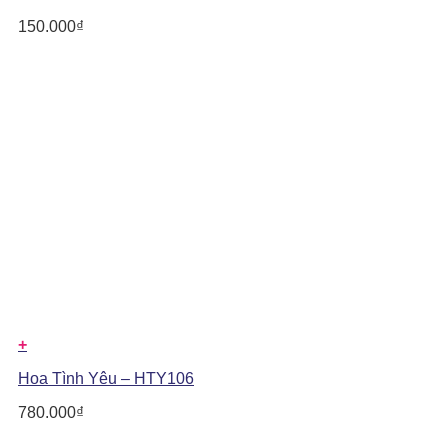
150.000
₫
+
Hoa Tình Yêu – HTY106
780.000
₫