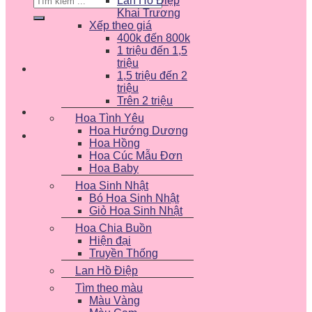
Lan Hồ Điệp
kiếm:
Khai Trương
Xếp theo giá
400k đến 800k
1 triệu đến 1,5
triệu
1,5 triệu đến 2
triệu
Trên 2 triệu
Hoa Tình Yêu
Hoa Hướng Dương
Hoa Hồng
Hoa Cúc Mẫu Đơn
Hoa Baby
Hoa Sinh Nhật
Bó Hoa Sinh Nhật
Giỏ Hoa Sinh Nhật
Hoa Chia Buồn
Hiện đại
Truyền Thống
Lan Hồ Điệp
Tìm theo màu
Màu Vàng