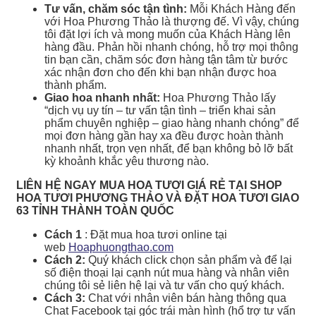
Tư vấn, chăm sóc tận tình:
Mỗi Khách Hàng đến
với Hoa Phương Thảo là thượng đế. Vì vậy, chúng
tôi đặt lợi ích và mong muốn của Khách Hàng lên
hàng đầu. Phản hồi nhanh chóng, hỗ trợ mọi thông
tin bạn cần, chăm sóc đơn hàng tận tâm từ bước
xác nhận đơn cho đến khi bạn nhận được hoa
thành phẩm.
Giao hoa nhanh nhất:
Hoa Phương Thảo lấy
“dịch vụ uy tín – tư vấn tận tình – triển khai sản
phẩm chuyên nghiệp – giao hàng nhanh chóng” để
mọi đơn hàng gần hay xa đều được hoàn thành
nhanh nhất, trọn vẹn nhất, để bạn không bỏ lỡ bất
kỳ khoảnh khắc yêu thương nào.
LIÊN HỆ NGAY MUA HOA TƯƠI GIÁ RẺ TẠI SHOP
HOA TƯƠI PHƯƠNG THẢO VÀ ĐẶT HOA TƯƠI GIAO
63 TỈNH THÀNH TOÀN QUỐC
Cách 1
: Đặt mua hoa tươi online tại
web
Hoaphuongthao.com
Cách 2:
Quý khách click chọn sản phẩm và để lại
số điện thoại lại cạnh nút mua hàng và nhân viên
chúng tôi sẻ liên hệ lại và tư vấn cho quý khách.
Cách 3:
Chat với nhân viên bán hàng thông qua
Chat Facebook tại góc trái màn hình (hổ trợ tư vấn