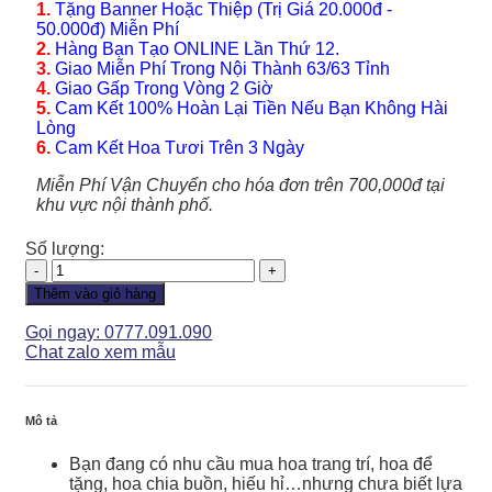
1.
Tặng Banner Hoặc Thiệp (Trị Giá 20.000đ -
50.000đ) Miễn Phí
2.
Hàng Bạn Tạo ONLINE Lần Thứ 12.
3.
Giao Miễn Phí Trong Nội Thành 63/63 Tỉnh
4.
Giao Gấp Trong Vòng 2 Giờ
5.
Cam Kết 100% Hoàn Lại Tiền Nếu Bạn Không Hài
Lòng
6.
Cam Kết Hoa Tươi Trên 3 Ngày
Miễn Phí Vận Chuyển cho hóa đơn trên 700,000đ tại
khu vực nội thành phố.
Số lượng:
Giỏ
Hoa
Thêm vào giỏ hàng
-
GH112
Gọi ngay: 0777.091.090
số
Chat zalo xem mẫu
lượng
Mô tả
Bạn đang có nhu cầu mua hoa trang trí, hoa để
tặng, hoa chia buồn, hiếu hỉ…nhưng chưa biết lựa