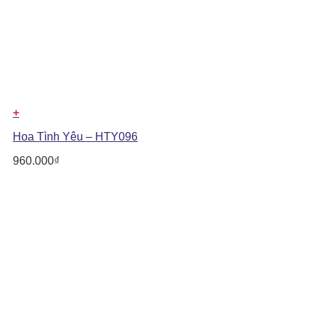
+
Hoa Tình Yêu – HTY096
960.000
₫