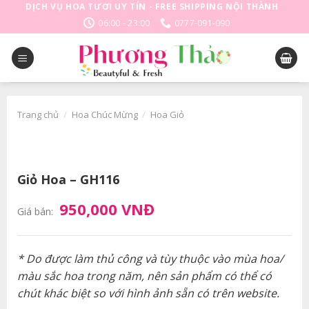
Skip
DỊCH VỤ HOA TƯƠI UY TÍN - FREE SHIPPING NỘI THÀNH
to
06:00 - 23:00
0777-091-090
content
Trang chủ
/
Hoa Chúc Mừng
/
Hoa Giỏ
Giỏ Hoa – GH116
950,000 VNĐ
Giá bán:
* Do được làm thủ công và tùy thuộc vào mùa hoa/
màu sắc hoa trong năm, nên sản phẩm có thể có
chút khác biệt so với hình ảnh sẵn có trên website.