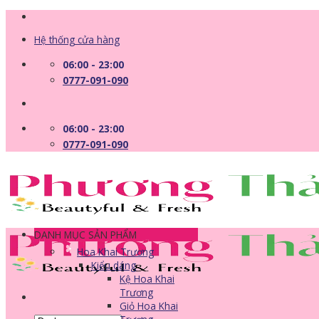
Skip
to
Hệ thống cửa hàng
content
06:00 - 23:00
0777-091-090
06:00 - 23:00
0777-091-090
DANH MỤC SẢN PHẨM
Hoa Khai Trương
Kiểu dáng
Kệ Hoa Khai
Trương
Giỏ Hoa Khai