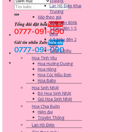
Trương
Lan Hồ Điệp Khai
Tìm
Trương
kiếm:
Xếp theo giá
400k đến 800k
1 triệu đến 1,5
triệu
1,5 triệu đến 2
triệu
Trên 2 triệu
Hoa Tình Yêu
Hoa Hướng Dương
Hoa Hồng
Hoa Cúc Mẫu Đơn
Hoa Baby
Hoa Sinh Nhật
Bó Hoa Sinh Nhật
Giỏ Hoa Sinh Nhật
Hoa Chia Buồn
Hiện đại
Truyền Thống
Lan Hồ Điệp