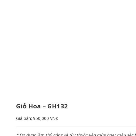
Giỏ Hoa – GH132
Giá bán:
950,000 VNĐ
* Do được làm thủ công và tùy thuộc vào mùa hoa/ màu sắc ho