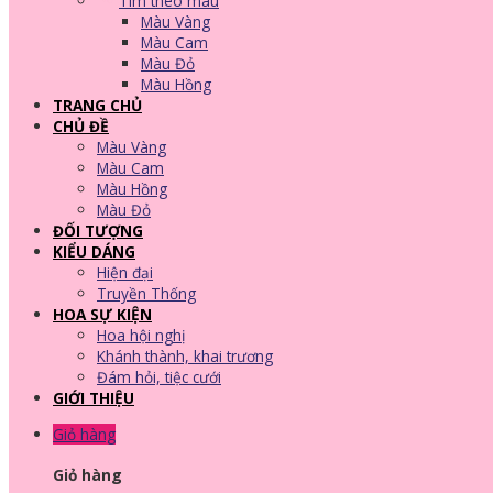
Tìm theo màu
Màu Vàng
Màu Cam
Màu Đỏ
Màu Hồng
TRANG CHỦ
CHỦ ĐỀ
Màu Vàng
Màu Cam
Màu Hồng
Màu Đỏ
ĐỐI TƯỢNG
KIỂU DÁNG
Hiện đại
Truyền Thống
HOA SỰ KIỆN
Hoa hội nghị
Khánh thành, khai trương
Đám hỏi, tiệc cưới
GIỚI THIỆU
Giỏ hàng
Giỏ hàng