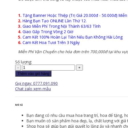
1.
Tặng Banner Hoặc Thiệp (Trị Giá 20.000đ - 50.000đ) Miễn
2.
Hàng Bạn Tạo ONLINE Lần Thứ 12.
3.
Giao Miễn Phí Trong Nội Thành 63/63 Tỉnh
4.
Giao Gấp Trong Vòng 2 Giờ
5.
Cam Kết 100% Hoàn Lại Tiền Nếu Bạn Không Hài Lòng
6.
Cam Kết Hoa Tươi Trên 3 Ngày
Miễn Phí Vận Chuyển cho hóa đơn trên 700,000đ tại khu vực
Số lượng:
Giỏ
Hoa
Thêm vào giỏ hàng
-
Gọi ngay: 0777.091.090
GH132
Chat zalo xem mẫu
số
lượng
Mô tả
Bạn đang có nhu cầu mua hoa trang trí, hoa để tặng, ho
Bạn muốn có sản phẩm hoa đẹp, lạ, chất lượng với giá tố
Shop hoa sẽ giúp bạn giải quyết lo lắng ấy và nhanh chó