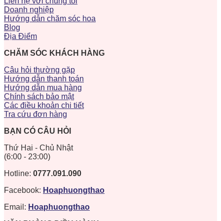
Liên hệ với chúng tôi
Doanh nghiệp
Hướng dẫn chăm sóc hoa
Blog
Địa Điểm
CHĂM SÓC KHÁCH HÀNG
Câu hỏi thường gặp
Hướng dẫn thanh toán
Hướng dẫn mua hàng
Chính sách bảo mật
Các điều khoản chi tiết
Tra cứu đơn hàng
BẠN CÓ CÂU HỎI
Thứ Hai - Chủ Nhật
(6:00 - 23:00)
Hotline:
0777.091.090
Facebook:
Hoaphuongthao
Email:
Hoaphuongthao