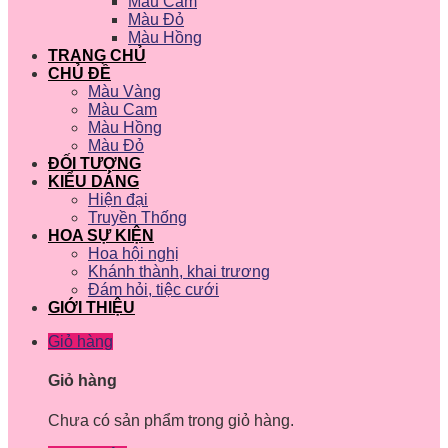
Màu Cam
Màu Đỏ
Màu Hồng
TRANG CHỦ
CHỦ ĐỀ
Màu Vàng
Màu Cam
Màu Hồng
Màu Đỏ
ĐỐI TƯỢNG
KIỂU DÁNG
Hiện đại
Truyền Thống
HOA SỰ KIỆN
Hoa hội nghị
Khánh thành, khai trương
Đám hỏi, tiệc cưới
GIỚI THIỆU
Giỏ hàng
Giỏ hàng
Chưa có sản phẩm trong giỏ hàng.