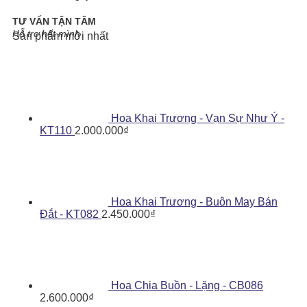
TƯ VẤN TẬN TÂM
Hỗ trợ hết mình
Sản phẩm mới nhất
Hoa Khai Trương - Vạn Sự Như Ý -
KT110
2.000.000
₫
Hoa Khai Trương - Buôn May Bán
Đắt - KT082
2.450.000
₫
Hoa Chia Buồn - Lặng - CB086
2.600.000
₫