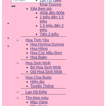
Lan Hồ Điệp
kiếm:
Khai Trương
Xếp theo giá
400k đến 800k
1 triệu đến 1,5
triệu
1,5 triệu đến 2
triệu
Trên 2 triệu
Hoa Tình Yêu
Hoa Hướng Dương
Hoa Hồng
Hoa Cúc Mẫu Đơn
Hoa Baby
Hoa Sinh Nhật
Bó Hoa Sinh Nhật
Giỏ Hoa Sinh Nhật
Hoa Chia Buồn
Hiện đại
Truyền Thống
Lan Hồ Điệp
Tìm theo màu
Màu Vàng