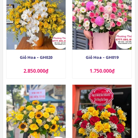
Giỏ Hoa – GH020
Giỏ Hoa – GH019
2.850.000
₫
1.750.000
₫