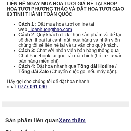
LIÊN HỆ NGAY MUA HOA TƯƠI GIÁ RẺ TẠI SHOP
HOA TƯƠI PHƯƠNG THẢO VÀ ĐẶT HOA TƯƠI GIAO
63 TỈNH THÀNH TOÀN QUỐC
Cách 1
: Đặt mua hoa tươi online tại
web
Hoaphuongthao.com
Cách 2:
Quý khách click chọn sản phẩm và để lại
số điện thoại lại cạnh nút mua hàng và nhân viên
chúng tôi sẻ liên hệ lại và tư vấn cho quý khách.
Cách 3:
Chat với nhân viên bán hàng thông qua
Chat Facebook tại góc trái màn hình (hổ trợ tư vấn
bán hàng miễn phí).
Cách 4:
Đặt hoa nhanh qua
Tổng đài Hotline
/
Tổng đài Zalo
(Chuyển cuộc gọi nếu máy bận).
Hãy gọi cho chúng tôi để đặt hoa nhanh
nhất:
0777.091.090
Sản phẩm liên quan
Xem thêm