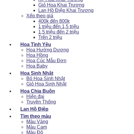
Giỏ Hoa Khai Trương
Lan Hồ Điệp Khai Trương
Xếp theo giá
400k đến 800k
1 triệu đến 1,5 triệu
1,5 triệu đến 2 triệu
Trên 2 triệu
Hoa Tình Yêu
Hoa Hướng Dương
Hoa Hồng
Hoa Cúc Mẫu Đơn
Hoa Baby
Hoa Sinh Nhật
Bó Hoa Sinh Nhật
Giỏ Hoa Sinh Nhật
Hoa Chia Buồn
Hiện đại
Truyền Thống
Lan Hồ Điệp
Tìm theo màu
Màu Vàng
Màu Cam
Màu Đỏ