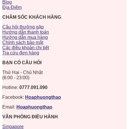
Blog
Địa Điểm
CHĂM SÓC KHÁCH HÀNG
Câu hỏi thường gặp
Hướng dẫn thanh toán
Hướng dẫn mua hàng
Chính sách bảo mật
Các điều khoản chi tiết
Tra cứu đơn hàng
BẠN CÓ CÂU HỎI
Thứ Hai - Chủ Nhật
(6:00 - 23:00)
Hotline:
0777.091.090
Facebook:
Hoaphuongthao
Email:
Hoaphuongthao
VĂN PHÒNG ĐIỀU HÀNH
Singapore