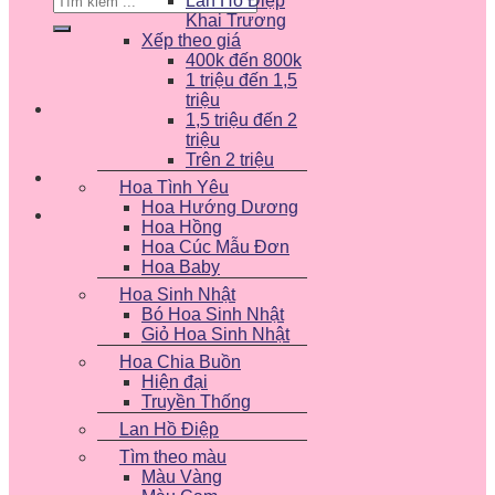
Lan Hồ Điệp
kiếm:
Khai Trương
Xếp theo giá
400k đến 800k
1 triệu đến 1,5
triệu
1,5 triệu đến 2
triệu
Trên 2 triệu
Hoa Tình Yêu
Hoa Hướng Dương
Hoa Hồng
Hoa Cúc Mẫu Đơn
Hoa Baby
Hoa Sinh Nhật
Bó Hoa Sinh Nhật
Giỏ Hoa Sinh Nhật
Hoa Chia Buồn
Hiện đại
Truyền Thống
Lan Hồ Điệp
Tìm theo màu
Màu Vàng