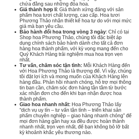
chứa đằng sau những đóa hoa.
Giá thành hợp lí
: Giá thành xứng đáng với sản
phẩm hoa tươi chất lượng, cao cấp. Hoa tươi
Phương Thảo nhận thiết kế hoa tự do với mọi mức
giá mà bạn yêu cầu.
Bảo hành đổi hoa trong vòng 3 ngày
: Chỉ có tại
Shop hoa Phương Thảo, chúng tôi đặc biệt áp
dụng chính sách bảo hành dành cho tất cả đơn
hàng hoa thành phẩm, với kỳ vọng mang đến cho
Quý Khách Hàng trải nghiệm mua hoa trọn vẹn
nhất.
Tư vấn, chăm sóc tận tình:
Mỗi Khách Hàng đến
với Hoa Phương Thảo là thượng đế. Vì vậy, chúng
tôi đặt lợi ích và mong muốn của Khách Hàng lên
hàng đầu. Phản hồi nhanh chóng, hỗ trợ mọi thông
tin bạn cần, chăm sóc đơn hàng tận tâm từ bước
xác nhận đơn cho đến khi bạn nhận được hoa
thành phẩm.
Giao hoa nhanh nhất:
Hoa Phương Thảo lấy
“dịch vụ uy tín – tư vấn tận tình – triển khai sản
phẩm chuyên nghiệp – giao hàng nhanh chóng” để
mọi đơn hàng gần hay xa đều được hoàn thành
nhanh nhất, trọn vẹn nhất, để bạn không bỏ lỡ bất
kỳ khoảnh khắc yêu thương nào.