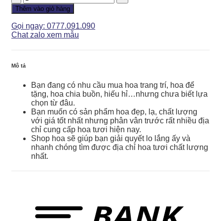
Khai
Thêm vào giỏ hàng
Trương
-
Gọi ngay: 0777.091.090
Hoa
Chat zalo xem mẫu
Khai
Trương
Bền
Mô tả
Vững
-
Bạn đang có nhu cầu mua hoa trang trí, hoa để
KT101
tặng, hoa chia buồn, hiếu hỉ…nhưng chưa biết lựa
số
chọn từ đâu.
lượng
Bạn muốn có sản phẩm hoa đẹp, lạ, chất lượng
với giá tốt nhất nhưng phân vân trước rất nhiều địa
chỉ cung cấp hoa tươi hiện nay.
Shop hoa sẽ giúp bạn giải quyết lo lắng ấy và
nhanh chóng tìm được địa chỉ hoa tươi chất lượng
nhất.