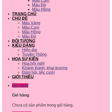
Màu Cam
Màu Đỏ
Màu Hồng
TRANG CHỦ
CHỦ ĐỀ
Màu Vàng
Màu Cam
Màu Hồng
Màu Đỏ
ĐỐI TƯỢNG
KIỂU DÁNG
Hiện đại
Truyền Thống
HOA SỰ KIỆN
Hoa hội nghị
Khánh thành, khai trương
Đám hỏi, tiệc cưới
GIỚI THIỆU
Giỏ hàng
Giỏ hàng
Chưa có sản phẩm trong giỏ hàng.