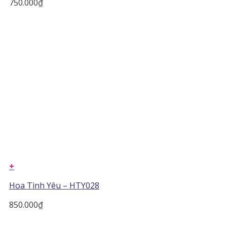
750.000
₫
+
Hoa Tình Yêu – HTY028
850.000
₫