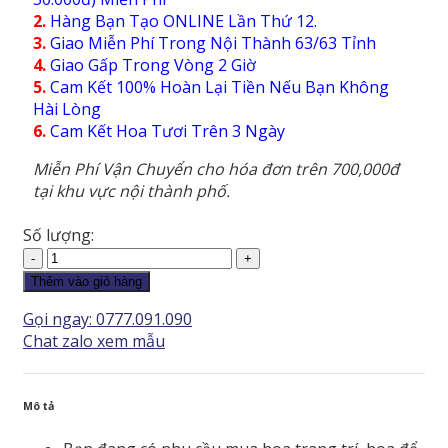
2.
Hàng Bạn Tạo ONLINE Lần Thứ 12.
3.
Giao Miễn Phí Trong Nội Thành 63/63 Tỉnh
4.
Giao Gấp Trong Vòng 2 Giờ
5.
Cam Kết 100% Hoàn Lại Tiền Nếu Bạn Không
Hài Lòng
6.
Cam Kết Hoa Tươi Trên 3 Ngày
Miễn Phí Vận Chuyển cho hóa đơn trên 700,000đ
tại khu vực nội thành phố.
Số lượng:
Hoa
Tình
Thêm vào giỏ hàng
Yêu
Gọi ngay: 0777.091.090
-
Chat zalo xem mẫu
HTY164
số
lượng
Mô tả