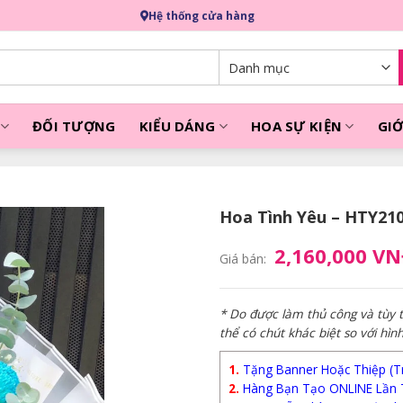
Hệ thống cửa hàng
ĐỐI TƯỢNG
KIỂU DÁNG
HOA SỰ KIỆN
GIỚ
Hoa Tình Yêu – HTY21
2,160,000 V
Giá bán:
* Do được làm thủ công và tùy
thể có chút khác biệt so với hìn
1.
Tặng Banner Hoặc Thiệp (Trị
2.
Hàng Bạn Tạo ONLINE Lần 