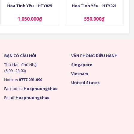
Hoa Tình Yêu – HTY025
Hoa Tình Yêu – HTY021
1.050.000
₫
550.000
₫
BẠN CÓ CÂU HỎI
VĂN PHÒNG ĐIỀU HÀNH
Thứ Hai - Chủ Nhật
Singapore
(6:00 - 23:00)
Vietnam
Hotline:
0777.091.090
United States
Facebook:
Hoaphuongthao
Email:
Hoaphuongthao