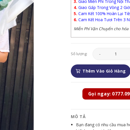
3.
Giao Miễn Phí Trong Nội Th
4.
Giao Gấp Trong Vòng 2 Giờ
5.
Cam Kết 100% Hoàn Lại Tiề
6.
Cam Kết Hoa Tươi Trên 3 N
Miễn Phí Vận Chuyển cho hóa đ
Hoa Tình Yêu - HTY2
Số lượng:
Thêm Vào Giỏ Hàng
Gọi ngay: 0777.09
MÔ TẢ
Bạn đang có nhu cầu mua hoa