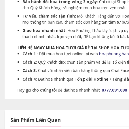
Bảo hành đổi hoa trong vòng 3 ngày
: Chỉ có tại Sho
cho Quý Khách Hàng trải nghiệm mua hoa trọn vẹn nhất.
Tư vấn, chăm sóc tận tình:
Mỗi Khách Hàng đến với Hoa 
mọi thông tin bạn cần, chăm sóc đơn hàng tận tâm từ bư
Giao hoa nhanh nhất:
Hoa Phương Thảo lấy “dịch vụ uy 
thành nhanh nhất, trọn vẹn nhất, để bạn không bỏ lỡ bất
LIÊN HỆ NGAY MUA HOA TƯƠI GIÁ RẺ TẠI SHOP HOA T
Cách 1
: Đặt mua hoa tươi online tại web
Hoaphuongthao
Cách 2:
Quý khách click chọn sản phẩm và để lại số điện th
Cách 3:
Chat với nhân viên bán hàng thông qua Chat Faceb
Cách 4:
Đặt hoa nhanh qua
Tổng đài Hotline
/
Tổng đà
Hãy gọi cho chúng tôi để đặt hoa nhanh nhất:
0777.091.090
Sản Phẩm Liên Quan