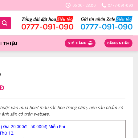
06:00 - 23:00
0777-091-090
I THIỆU
GIỎ HÀNG
ĐĂNG NHẬP
0
NĐ
 thuộc vào mùa hoa/ màu sắc hoa trong năm, nên sản phẩm có
h ảnh sẵn có trên website.
 Giá 20.000đ - 50.000đ) Miễn Phí
Thứ 12.