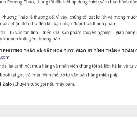
p hoa Phương Thảo, chúng tôi đặc biệt áp dụng chính sách bảo hành d
Phương Thảo là thượng đế. Vì vậy, chúng tôi đặt lợi ích và mong muố
ớc xác nhận đơn cho đến khi bạn nhận được hoa thành phẩm.
tín – tư vấn tận tình – triển khai sản phẩm chuyên nghiệp – giao hà
 kỳ khoảnh khắc yêu thương nào.
ƯƠI PHƯƠNG THẢO VÀ ĐẶT HOA TƯƠI GIAO 63 TỈNH THÀNH TOÀN
.com
oại lại cạnh nút mua hàng và nhân viên chúng tôi sẻ liên hệ lại và tư 
ook tại góc trái màn hình (hổ trợ tư vấn bán hàng miễn phí).
i Zalo
(Chuyển cuộc gọi nếu máy bận).