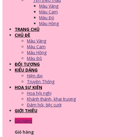
Tìm theo màu
Màu Vàng
Màu Cam
Màu Đỏ
Màu Hồng
TRANG CHỦ
CHỦ ĐỀ
Màu Vàng
Màu Cam
Màu Hồng
Màu Đỏ
ĐỐI TƯỢNG
KIỂU DÁNG
Hiện đại
Truyền Thống
HOA SỰ KIỆN
Hoa hội nghị
Khánh thành, khai trương
Đám hỏi, tiệc cưới
GIỚI THIỆU
Giỏ hàng
Giỏ hàng