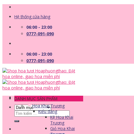
Skip
to
Hệ thống cửa hàng
content
06:00 - 23:00
0777-091-090
06:00 - 23:00
0777-091-090
DANH MỤC SẢN PHẨM
Hoa Khai Trương
Kiểu dáng
Tìm
Kệ Hoa Khai
kiếm:
Trương
Giỏ Hoa Khai