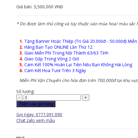
Giá bán:
3,500,000 VNĐ
* Do được làm thủ công và tùy thuộc vào mùa hoa/ màu sắc ho
1.
Tặng Banner Hoặc Thiệp (Trị Giá 20.000đ - 50.000đ) Miễn
2.
Hàng Bạn Tạo ONLINE Lần Thứ 12.
3.
Giao Miễn Phí Trong Nội Thành 63/63 Tỉnh
4.
Giao Gấp Trong Vòng 2 Giờ
5.
Cam Kết 100% Hoàn Lại Tiền Nếu Bạn Không Hài Lòng
6.
Cam Kết Hoa Tươi Trên 3 Ngày
Miễn Phí Vận Chuyển cho hóa đơn trên 700,000đ tại khu vực
Số lượng:
Lan
Hồ
Thêm vào giỏ hàng
Điệp
Gọi ngay: 0777.091.090
-
Chat zalo xem mẫu
LHD041
số
lượng
Mô tả