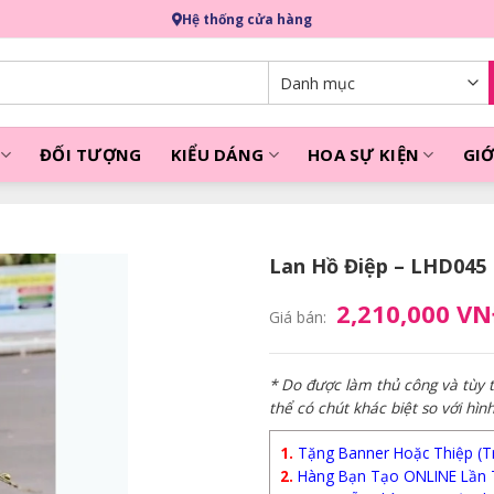
Hệ thống cửa hàng
ĐỐI TƯỢNG
KIỂU DÁNG
HOA SỰ KIỆN
GIỚ
Lan Hồ Điệp – LHD045
2,210,000 V
Giá bán:
* Do được làm thủ công và tùy
thể có chút khác biệt so với hìn
1.
Tặng Banner Hoặc Thiệp (Trị
2.
Hàng Bạn Tạo ONLINE Lần 