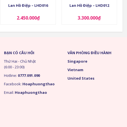
Lan Hồ Điệp – LHD016
Lan Hồ Điệp – LHD012
2.450.000
₫
3.300.000
₫
BẠN CÓ CÂU HỎI
VĂN PHÒNG ĐIỀU HÀNH
Thứ Hai - Chủ Nhật
Singapore
(6:00 - 23:00)
Vietnam
Hotline:
0777.091.090
United States
Facebook:
Hoaphuongthao
Email:
Hoaphuongthao