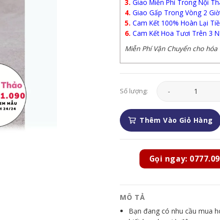
3.
Giao Miễn Phí Trong Nội Th
4.
Giao Gấp Trong Vòng 2 Giờ
5.
Cam Kết 100% Hoàn Lại Tiề
6.
Cam Kết Hoa Tươi Trên 3 N
Miễn Phí Vận Chuyển cho hóa đ
Lan Hồ Điệp - LHD04
Số lượng:
Thêm Vào Giỏ Hàng
Gọi ngay: 0777.09
MÔ TẢ
Bạn đang có nhu cầu mua hoa