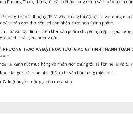
p hoa Phương Thảo, chúng tôi đặc biệt áp dụng chính sách bảo hành d
Phương Thảo là thượng đế. Vì vậy, chúng tôi đặt lợi ích và mong muố
ớc xác nhận đơn cho đến khi bạn nhận được hoa thành phẩm.
tín – tư vấn tận tình – triển khai sản phẩm chuyên nghiệp – giao hà
 kỳ khoảnh khắc yêu thương nào.
ƯƠI PHƯƠNG THẢO VÀ ĐẶT HOA TƯƠI GIAO 63 TỈNH THÀNH TOÀN
.com
oại lại cạnh nút mua hàng và nhân viên chúng tôi sẻ liên hệ lại và tư 
ook tại góc trái màn hình (hổ trợ tư vấn bán hàng miễn phí).
i Zalo
(Chuyển cuộc gọi nếu máy bận).