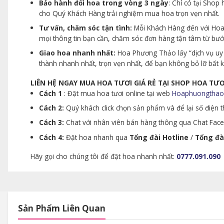
Bảo hành đổi hoa trong vòng 3 ngày
: Chỉ có tại Sho
cho Quý Khách Hàng trải nghiệm mua hoa trọn vẹn nhất.
Tư vấn, chăm sóc tận tình:
Mỗi Khách Hàng đến với Hoa 
mọi thông tin bạn cần, chăm sóc đơn hàng tận tâm từ bư
Giao hoa nhanh nhất:
Hoa Phương Thảo lấy “dịch vụ uy 
thành nhanh nhất, trọn vẹn nhất, để bạn không bỏ lỡ bất
LIÊN HỆ NGAY MUA HOA TƯƠI GIÁ RẺ TẠI SHOP HOA T
Cách 1
: Đặt mua hoa tươi online tại web
Hoaphuongthao
Cách 2:
Quý khách click chọn sản phẩm và để lại số điện th
Cách 3:
Chat với nhân viên bán hàng thông qua Chat Faceb
Cách 4:
Đặt hoa nhanh qua
Tổng đài Hotline
/
Tổng đà
Hãy gọi cho chúng tôi để đặt hoa nhanh nhất:
0777.091.090
Sản Phẩm Liên Quan