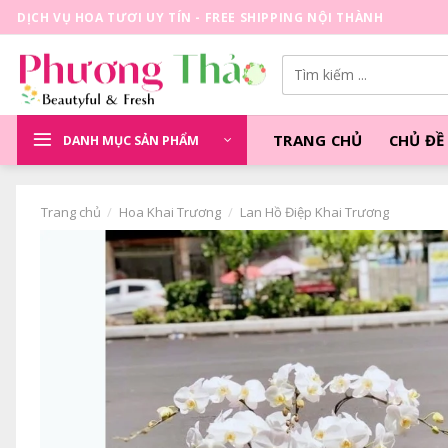
Skip
DỊCH VỤ HOA TƯƠI UY TÍN - FREE SHIPPING NỘI THÀNH
to
content
Tìm
kiếm:
TRANG CHỦ
CHỦ ĐỀ
DANH MỤC SẢN PHẨM
Trang chủ
/
Hoa Khai Trương
/
Lan Hồ Điệp Khai Trương