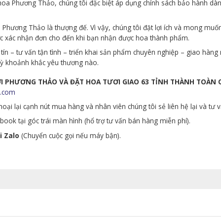
p hoa Phương Thảo, chúng tôi đặc biệt áp dụng chính sách bảo hành d
Phương Thảo là thượng đế. Vì vậy, chúng tôi đặt lợi ích và mong muố
ớc xác nhận đơn cho đến khi bạn nhận được hoa thành phẩm.
tín – tư vấn tận tình – triển khai sản phẩm chuyên nghiệp – giao hà
 kỳ khoảnh khắc yêu thương nào.
ƯƠI PHƯƠNG THẢO VÀ ĐẶT HOA TƯƠI GIAO 63 TỈNH THÀNH TOÀN
.com
oại lại cạnh nút mua hàng và nhân viên chúng tôi sẻ liên hệ lại và tư 
ook tại góc trái màn hình (hổ trợ tư vấn bán hàng miễn phí).
i Zalo
(Chuyển cuộc gọi nếu máy bận).