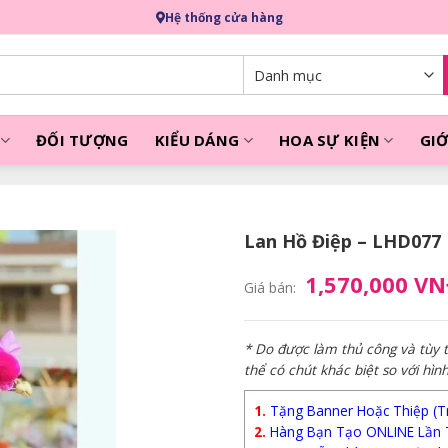
Hệ thống cửa hàng
ĐỐI TƯỢNG
KIỂU DÁNG
HOA SỰ KIỆN
GIỚ
Lan Hồ Điệp – LHD077
1,570,000 V
Giá bán:
* Do được làm thủ công và tùy
thể có chút khác biệt so với hìn
1.
Tặng Banner Hoặc Thiệp (Trị
2.
Hàng Bạn Tạo ONLINE Lần 