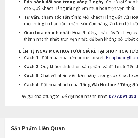
Bảo hành đổi hoa trong vòng 3 ngày
: Chỉ có tại Sho
cho Quý Khách Hàng trải nghiệm mua hoa trọn vẹn nhất.
Tư vấn, chăm sóc tận tình:
Mỗi Khách Hàng đến với Hoa 
mọi thông tin bạn cần, chăm sóc đơn hàng tận tâm từ bư
Giao hoa nhanh nhất:
Hoa Phương Thảo lấy “dịch vụ uy 
thành nhanh nhất, trọn vẹn nhất, để bạn không bỏ lỡ bất
LIÊN HỆ NGAY MUA HOA TƯƠI GIÁ RẺ TẠI SHOP HOA T
Cách 1
: Đặt mua hoa tươi online tại web
Hoaphuongthao
Cách 2:
Quý khách click chọn sản phẩm và để lại số điện th
Cách 3:
Chat với nhân viên bán hàng thông qua Chat Faceb
Cách 4:
Đặt hoa nhanh qua
Tổng đài Hotline
/
Tổng đà
Hãy gọi cho chúng tôi để đặt hoa nhanh nhất:
0777.091.090
Sản Phẩm Liên Quan