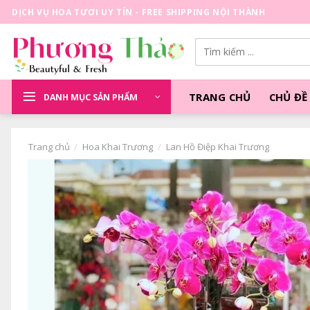
Skip
DỊCH VỤ HOA TƯƠI UY TÍN - FREE SHIPPING NỘI THÀNH
to
content
Tìm
kiếm:
TRANG CHỦ
CHỦ ĐỀ
DANH MỤC SẢN PHẨM
Trang chủ
/
Hoa Khai Trương
/
Lan Hồ Điệp Khai Trương