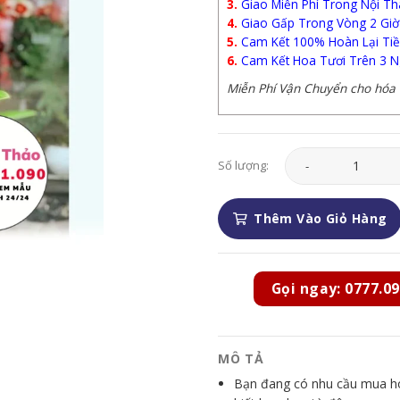
3.
Giao Miễn Phí Trong Nội Th
4.
Giao Gấp Trong Vòng 2 Giờ
5.
Cam Kết 100% Hoàn Lại Tiề
6.
Cam Kết Hoa Tươi Trên 3 N
Miễn Phí Vận Chuyển cho hóa đ
Lan Hồ Điệp - LHD07
Số lượng:
Thêm Vào Giỏ Hàng
Gọi ngay: 0777.09
MÔ TẢ
Bạn đang có nhu cầu mua hoa