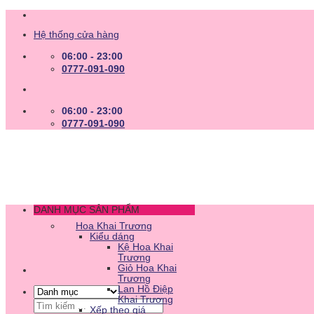
Skip
to
Hệ thống cửa hàng
content
06:00 - 23:00
0777-091-090
06:00 - 23:00
0777-091-090
DANH MỤC SẢN PHẨM
Hoa Khai Trương
Kiểu dáng
Kệ Hoa Khai
Trương
Giỏ Hoa Khai
Trương
Lan Hồ Điệp
Khai Trương
Tìm
Xếp theo giá
kiếm: