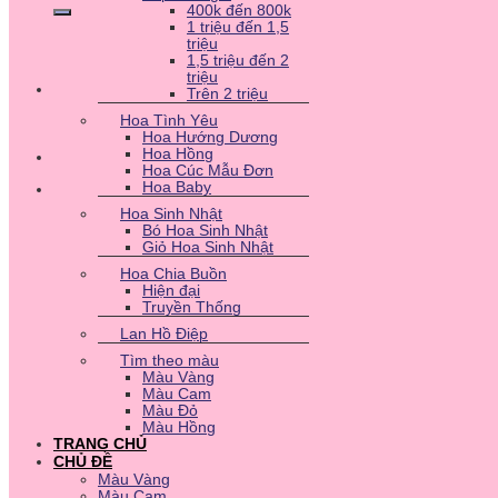
400k đến 800k
1 triệu đến 1,5
triệu
1,5 triệu đến 2
triệu
Trên 2 triệu
Hoa Tình Yêu
Hoa Hướng Dương
Hoa Hồng
Hoa Cúc Mẫu Đơn
Hoa Baby
Hoa Sinh Nhật
Bó Hoa Sinh Nhật
Giỏ Hoa Sinh Nhật
Hoa Chia Buồn
Hiện đại
Truyền Thống
Lan Hồ Điệp
Tìm theo màu
Màu Vàng
Màu Cam
Màu Đỏ
Màu Hồng
TRANG CHỦ
CHỦ ĐỀ
Màu Vàng
Màu Cam