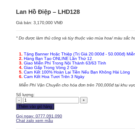
Lan Hồ Điệp – LHD128
Giá bán:
3,170,000 VNĐ
* Do được làm thủ công và tùy thuộc vào mùa hoa/ màu sắc hoa
1.
Tặng Banner Hoặc Thiệp (Trị Giá 20.000đ - 50.000đ) Miễ
2.
Hàng Bạn Tạo ONLINE Lần Thứ 12.
3.
Giao Miễn Phí Trong Nội Thành 63/63 Tỉnh
4.
Giao Gấp Trong Vòng 2 Giờ
5.
Cam Kết 100% Hoàn Lại Tiền Nếu Bạn Không Hài Lòng
6.
Cam Kết Hoa Tươi Trên 3 Ngày
Miễn Phí Vận Chuyển cho hóa đơn trên 700,000đ tại khu vực
Số lượng:
Lan
Hồ
Thêm vào giỏ hàng
Điệp
-
Gọi ngay: 0777.091.090
LHD128
Chat zalo xem mẫu
số
lượng