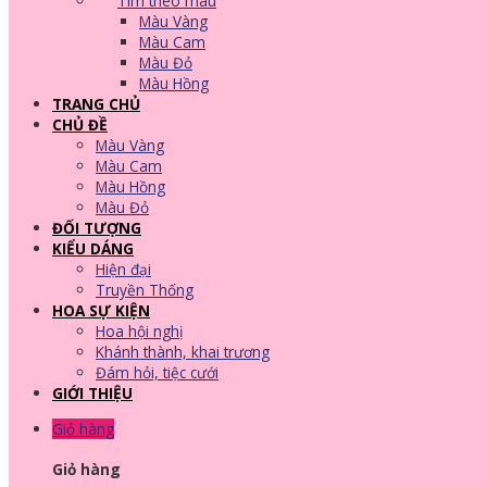
Tìm theo màu
Màu Vàng
Màu Cam
Màu Đỏ
Màu Hồng
TRANG CHỦ
CHỦ ĐỀ
Màu Vàng
Màu Cam
Màu Hồng
Màu Đỏ
ĐỐI TƯỢNG
KIỂU DÁNG
Hiện đại
Truyền Thống
HOA SỰ KIỆN
Hoa hội nghị
Khánh thành, khai trương
Đám hỏi, tiệc cưới
GIỚI THIỆU
Giỏ hàng
Giỏ hàng