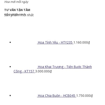
Hoa mới mỗi ngày
TƯ VẤN TẬN TÂM
Hỗ trợ hết mình
Sản phẩm mới nhất
Hoa Tình Yêu - HTY235
1.160.000
₫
Hoa Khai Trương - Tiến Bước Thành
Công - KT157
3.000.000
₫
Hoa Chia Buồn - HCB045
1.750.000
₫