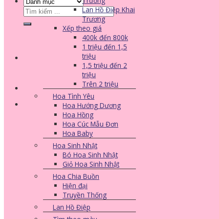
Trương
Lan Hồ Điệp Khai
Tìm
Trương
kiếm:
Xếp theo giá
400k đến 800k
1 triệu đến 1,5
triệu
1,5 triệu đến 2
triệu
Trên 2 triệu
Hoa Tình Yêu
Hoa Hướng Dương
Hoa Hồng
Hoa Cúc Mẫu Đơn
Hoa Baby
Hoa Sinh Nhật
Bó Hoa Sinh Nhật
Giỏ Hoa Sinh Nhật
Hoa Chia Buồn
Hiện đại
Truyền Thống
Lan Hồ Điệp