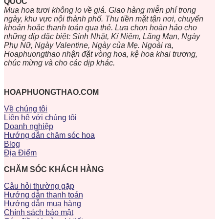
QUỐC
Mua hoa tươi không lo về giá. Giao hàng miễn phí trong
ngày, khu vực nội thành phố. Thu tiền mặt tận nơi, chuyển
khoản hoặc thanh toán qua thẻ. Lựa chọn hoàn hảo cho
những dịp đặc biệt: Sinh Nhật, Kỉ Niệm, Lãng Mạn, Ngày
Phụ Nữ, Ngày Valentine, Ngày của Mẹ. Ngoài ra,
Hoaphuongthao nhận đặt vòng hoa, kệ hoa khai trương,
chúc mừng và cho các dịp khác.
HOAPHUONGTHAO.COM
Về chúng tôi
Liên hệ với chúng tôi
Doanh nghiệp
Hướng dẫn chăm sóc hoa
Blog
Địa Điểm
CHĂM SÓC KHÁCH HÀNG
Câu hỏi thường gặp
Hướng dẫn thanh toán
Hướng dẫn mua hàng
Chính sách bảo mật