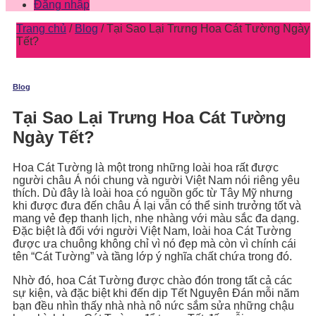
Đăng nhập
Trang chủ
/
Blog
/
Tại Sao Lại Trưng Hoa Cát Tường Ngày
Tết?
Blog
Tại Sao Lại Trưng Hoa Cát Tường
Ngày Tết?
Hoa Cát Tường là một trong những loài hoa rất được
người châu Á nói chung và người Việt Nam nói riêng yêu
thích. Dù đây là loài hoa có nguồn gốc từ Tây Mỹ nhưng
khi được đưa đến châu Á lại vẫn có thể sinh trưởng tốt và
mang vẻ đẹp thanh lịch, nhẹ nhàng với màu sắc đa dạng.
Đặc biệt là đối với người Việt Nam, loài hoa Cát Tường
được ưa chuông không chỉ vì nó đẹp mà còn vì chính cái
tên “Cát Tường” và tầng lớp ý nghĩa chất chứa trong đó.
Nhờ đó, hoa Cát Tường được chào đón trong tất cả các
sự kiện, và đặc biệt khi đến dịp Tết Nguyên Đán mỗi năm
bạn đều nhìn thấy nhà nhà nô nức sắm sửa những chậu