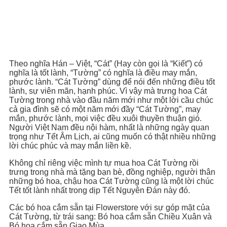
Theo nghĩa Hán – Việt, “Cát” (Hay còn gọi là “Kiết”) có
nghĩa là tốt lành, “Tường” có nghĩa là điều may mắn,
phước lành. “Cát Tường” dùng để nói đến những điều tốt
lành, sự viên mãn, hạnh phúc. Vì vậy mà trưng hoa Cát
Tường trong nhà vào đầu năm mới như một lời cầu chúc
cả gia đình sẽ có một năm mới đầy “Cát Tường”, may
mắn, phước lành, mọi việc đều xuôi thuyền thuận gió.
Người Việt Nam đều nội hàm, nhất là những ngày quan
trọng như Tết Âm Lịch, ai cũng muốn có thật nhiều những
lời chúc phúc và may mắn liền kề.
Không chỉ riêng việc mình tự mua hoa Cát Tường rồi
trưng trong nhà mà tặng bạn bè, đồng nghiệp, người thân
những bó hoa, chậu hoa Cát Tường cũng là một lời chúc
Tết tốt lành nhất trong dịp Tết Nguyên Đán này đó.
Các bó hoa cắm sẵn tại Flowerstore với sự góp mặt của
Cát Tường, từ trái sang: Bó hoa cắm sẵn Chiều Xuân và
Bó hoa cắm sẵn Giao Mùa.