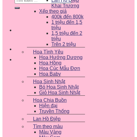
Lan Hồ Điệp
kiếm:
Khai Trương
Xếp theo giá
400k đến 800k
1 triệu đến 1,5
triệu
1,5 triệu đến 2
triệu
Trên 2 triệu
Hoa Tình Yêu
Hoa Hướng Dương
Hoa Hồng
Hoa Cúc Mẫu Đơn
Hoa Baby
Hoa Sinh Nhật
Bó Hoa Sinh Nhật
Giỏ Hoa Sinh Nhật
Hoa Chia Buồn
Hiện đại
Truyền Thống
Lan Hồ Điệp
Tìm theo màu
Màu Vàng