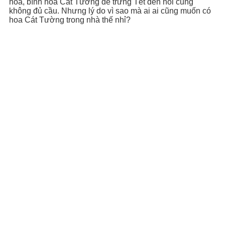
hoa, bình hoa Cát Tường để trưng Tết đến nỗi cung
không đủ cầu. Nhưng lý do vì sao mà ai ai cũng muốn có
hoa Cát Tường trong nhà thế nhỉ?