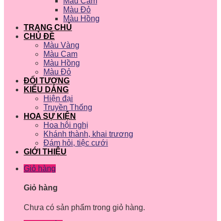
Màu Cam
Màu Đỏ
Màu Hồng
TRANG CHỦ
CHỦ ĐỀ
Màu Vàng
Màu Cam
Màu Hồng
Màu Đỏ
ĐỐI TƯỢNG
KIỂU DÁNG
Hiện đại
Truyền Thống
HOA SỰ KIỆN
Hoa hội nghị
Khánh thành, khai trương
Đám hỏi, tiệc cưới
GIỚI THIỆU
Giỏ hàng
Giỏ hàng
Chưa có sản phẩm trong giỏ hàng.