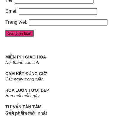
Tên
Email
Trang web
MIỄN PHÍ GIAO HOA
Nội thành các tỉnh
CAM KẾT ĐÚNG GIỜ
Các ngày trong tuần
HOA LUÔN TƯƠI ĐẸP
Hoa mới mỗi ngày
TƯ VẤN TẬN TÂM
Hỗ trợ hết mình
Sản phẩm mới nhất