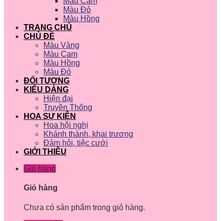
Màu Cam
Màu Đỏ
Màu Hồng
TRANG CHỦ
CHỦ ĐỀ
Màu Vàng
Màu Cam
Màu Hồng
Màu Đỏ
ĐỐI TƯỢNG
KIỂU DÁNG
Hiện đại
Truyền Thống
HOA SỰ KIỆN
Hoa hội nghị
Khánh thành, khai trương
Đám hỏi, tiệc cưới
GIỚI THIỆU
Giỏ hàng
Giỏ hàng
Chưa có sản phẩm trong giỏ hàng.