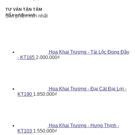
TƯ VẤN TẬN TÂM
Hỗ trợ hết mình
Sản phẩm mới nhất
Hoa Khai Trương - Tài Lộc Đong Đầy
- KT165
2.000.000
₫
Hoa Khai Trương - Đại Cát Đại Lợi -
KT190
1.850.000
₫
Hoa Khai Trương - Hưng Thịnh -
KT103
1.550.000
₫