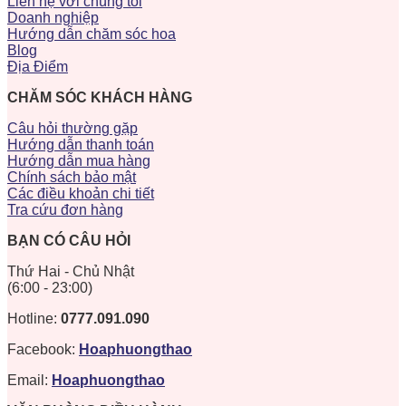
Liên hệ với chúng tôi
Doanh nghiệp
Hướng dẫn chăm sóc hoa
Blog
Địa Điểm
CHĂM SÓC KHÁCH HÀNG
Câu hỏi thường gặp
Hướng dẫn thanh toán
Hướng dẫn mua hàng
Chính sách bảo mật
Các điều khoản chi tiết
Tra cứu đơn hàng
BẠN CÓ CÂU HỎI
Thứ Hai - Chủ Nhật
(6:00 - 23:00)
Hotline:
0777.091.090
Facebook:
Hoaphuongthao
Email:
Hoaphuongthao