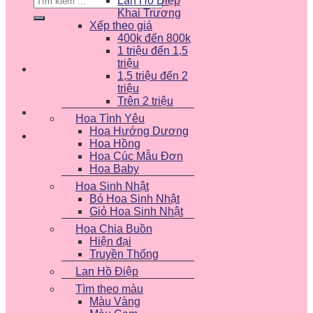
Lan Hồ Điệp
kiếm:
Khai Trương
Xếp theo giá
400k đến 800k
1 triệu đến 1,5
triệu
1,5 triệu đến 2
triệu
Trên 2 triệu
Hoa Tình Yêu
Hoa Hướng Dương
Hoa Hồng
Hoa Cúc Mẫu Đơn
Hoa Baby
Hoa Sinh Nhật
Bó Hoa Sinh Nhật
Giỏ Hoa Sinh Nhật
Hoa Chia Buồn
Hiện đại
Truyền Thống
Lan Hồ Điệp
Tìm theo màu
Màu Vàng