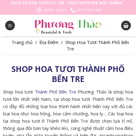
Skip
DỊCH VỤ HOA TƯƠI UY TÍN - FREE SHIPPING NỘI THÀNH
to
06:00 - 23:00
0777-091-090
content
Trang chủ
/
Địa Điểm
/
Shop Hoa Tươi Thành Phố Bến
Tre
SHOP HOA TƯƠI THÀNH PHỐ
BẾN TRE
Shop hoa tươi
Thành Phố Bến Tre
Phương Thảo là shop hoa
tươi lớn nhất Việt Nam, tại shop hoa tươi Thành Phố Bến Tre
có đầy đủ những loại hoa thịnh hành nhất hiện nay với đủ các
loại hoa như: hoa hồng, hoa cẩm chướng, hoa ly… Các loại hoa
tại shop hoa tươi ở Thành Phố Bến Tre được chọn lựa tỉ mĩ,
thông qua đôi bàn tay khéo léo, cùng nghệ thuật cắm hoa điêu
luyện, pha lẫn giữa truyền thống và hiện đại, Hoaphuongthao