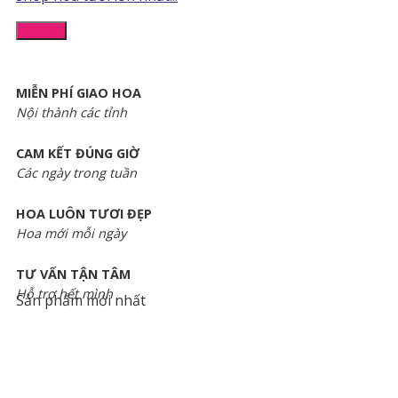
Chi tiết
MIỄN PHÍ GIAO HOA
Nội thành các tỉnh
CAM KẾT ĐÚNG GIỜ
Các ngày trong tuần
HOA LUÔN TƯƠI ĐẸP
Hoa mới mỗi ngày
TƯ VẤN TẬN TÂM
Hỗ trợ hết mình
Sản phẩm mới nhất