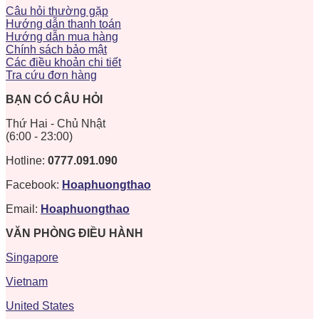
Câu hỏi thường gặp
Hướng dẫn thanh toán
Hướng dẫn mua hàng
Chính sách bảo mật
Các điều khoản chi tiết
Tra cứu đơn hàng
BẠN CÓ CÂU HỎI
Thứ Hai - Chủ Nhật
(6:00 - 23:00)
Hotline:
0777.091.090
Facebook:
Hoaphuongthao
Email:
Hoaphuongthao
VĂN PHÒNG ĐIỀU HÀNH
Singapore
Vietnam
United States