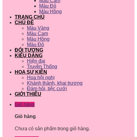
Màu Cam
Màu Đỏ
Màu Hồng
TRANG CHỦ
CHỦ ĐỀ
Màu Vàng
Màu Cam
Màu Hồng
Màu Đỏ
ĐỐI TƯỢNG
KIỂU DÁNG
Hiện đại
Truyền Thống
HOA SỰ KIỆN
Hoa hội nghị
Khánh thành, khai trương
Đám hỏi, tiệc cưới
GIỚI THIỆU
Giỏ hàng
Giỏ hàng
Chưa có sản phẩm trong giỏ hàng.