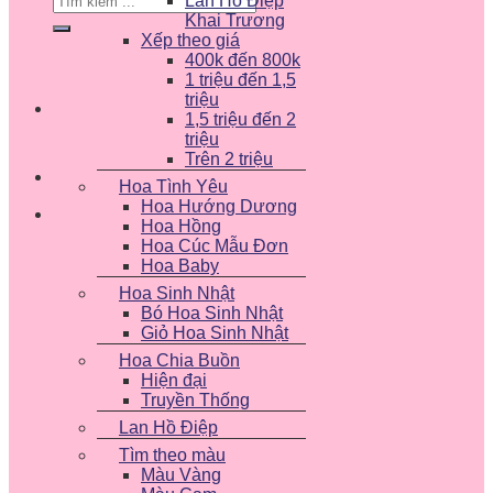
Lan Hồ Điệp
kiếm:
Khai Trương
Xếp theo giá
400k đến 800k
1 triệu đến 1,5
triệu
1,5 triệu đến 2
triệu
Trên 2 triệu
Hoa Tình Yêu
Hoa Hướng Dương
Hoa Hồng
Hoa Cúc Mẫu Đơn
Hoa Baby
Hoa Sinh Nhật
Bó Hoa Sinh Nhật
Giỏ Hoa Sinh Nhật
Hoa Chia Buồn
Hiện đại
Truyền Thống
Lan Hồ Điệp
Tìm theo màu
Màu Vàng