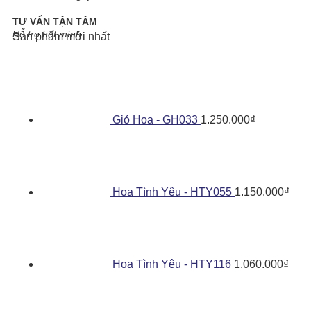
TƯ VẤN TẬN TÂM
Hỗ trợ hết mình
Sản phẩm mới nhất
Giỏ Hoa - GH033
1.250.000
₫
Hoa Tình Yêu - HTY055
1.150.000
₫
Hoa Tình Yêu - HTY116
1.060.000
₫