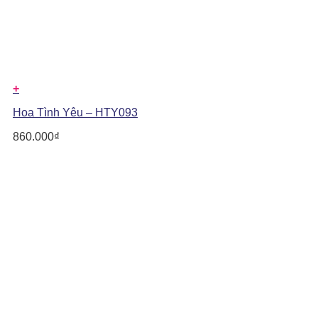
+
Hoa Tình Yêu – HTY093
860.000
₫