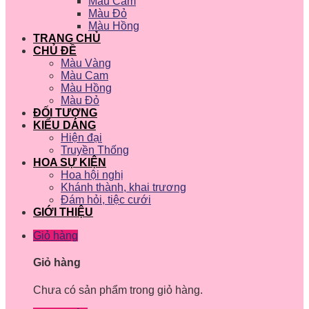
Màu Cam
Màu Đỏ
Màu Hồng
TRANG CHỦ
CHỦ ĐỀ
Màu Vàng
Màu Cam
Màu Hồng
Màu Đỏ
ĐỐI TƯỢNG
KIỂU DÁNG
Hiện đại
Truyền Thống
HOA SỰ KIỆN
Hoa hội nghị
Khánh thành, khai trương
Đám hỏi, tiệc cưới
GIỚI THIỆU
Giỏ hàng
Giỏ hàng
Chưa có sản phẩm trong giỏ hàng.