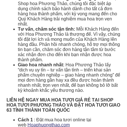
Shop hoa Phương Thảo, chúng tôi đặc biệt áp
dụng chính sách bảo hành dành cho tất cả đơn
hàng hoa thành phẩm, với kỳ vọng mang đến cho
Quý Khách Hàng trải nghiệm mua hoa trọn vẹn
nhất.
Tư vấn, chăm sóc tận tình:
Mỗi Khách Hàng đến
với Hoa Phương Thảo là thượng đế. Vì vậy, chúng
tôi đặt lợi ích và mong muốn của Khách Hàng lên
hàng đầu. Phản hồi nhanh chóng, hỗ trợ mọi thông
tin bạn cần, chăm sóc đơn hàng tận tâm từ bước
xác nhận đơn cho đến khi bạn nhận được hoa
thành phẩm.
Giao hoa nhanh nhất:
Hoa Phương Thảo lấy
“dịch vụ uy tín – tư vấn tận tình – triển khai sản
phẩm chuyên nghiệp – giao hàng nhanh chóng” để
mọi đơn hàng gần hay xa đều được hoàn thành
nhanh nhất, trọn vẹn nhất, để bạn không bỏ lỡ bất
kỳ khoảnh khắc yêu thương nào.
LIÊN HỆ NGAY MUA HOA TƯƠI GIÁ RẺ TẠI SHOP
HOA TƯƠI PHƯƠNG THẢO VÀ ĐẶT HOA TƯƠI GIAO
63 TỈNH THÀNH TOÀN QUỐC
Cách 1
: Đặt mua hoa tươi online tại
web
Hoaphuongthao.com