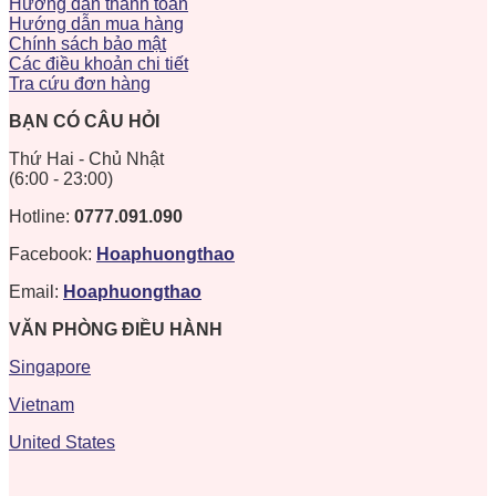
Hướng dẫn thanh toán
Hướng dẫn mua hàng
Chính sách bảo mật
Các điều khoản chi tiết
Tra cứu đơn hàng
BẠN CÓ CÂU HỎI
Thứ Hai - Chủ Nhật
(6:00 - 23:00)
Hotline:
0777.091.090
Facebook:
Hoaphuongthao
Email:
Hoaphuongthao
VĂN PHÒNG ĐIỀU HÀNH
Singapore
Vietnam
United States