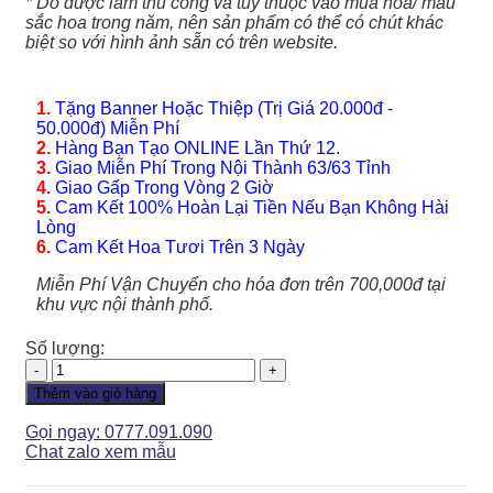
* Do được làm thủ công và tùy thuộc vào mùa hoa/ màu
sắc hoa trong năm, nên sản phẩm có thể có chút khác
biệt so với hình ảnh sẵn có trên website.
1.
Tặng Banner Hoặc Thiệp (Trị Giá 20.000đ -
50.000đ) Miễn Phí
2.
Hàng Bạn Tạo ONLINE Lần Thứ 12.
3.
Giao Miễn Phí Trong Nội Thành 63/63 Tỉnh
4.
Giao Gấp Trong Vòng 2 Giờ
5.
Cam Kết 100% Hoàn Lại Tiền Nếu Bạn Không Hài
Lòng
6.
Cam Kết Hoa Tươi Trên 3 Ngày
Miễn Phí Vận Chuyển cho hóa đơn trên 700,000đ tại
khu vực nội thành phố.
Số lượng:
Giỏ
Hoa
Thêm vào giỏ hàng
-
GH145
Gọi ngay: 0777.091.090
số
Chat zalo xem mẫu
lượng