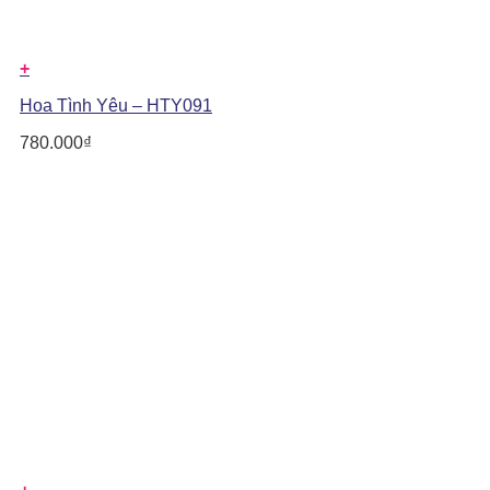
+
Hoa Tình Yêu – HTY091
780.000
₫