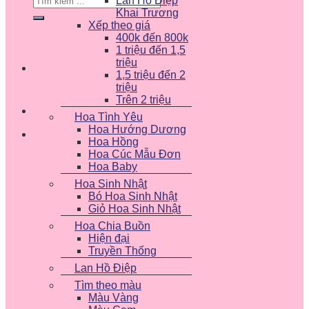
Lan Hồ Điệp
kiếm:
Khai Trương
Xếp theo giá
400k đến 800k
1 triệu đến 1,5
triệu
1,5 triệu đến 2
triệu
Trên 2 triệu
Hoa Tình Yêu
Hoa Hướng Dương
Hoa Hồng
Hoa Cúc Mẫu Đơn
Hoa Baby
Hoa Sinh Nhật
Bó Hoa Sinh Nhật
Giỏ Hoa Sinh Nhật
Hoa Chia Buồn
Hiện đại
Truyền Thống
Lan Hồ Điệp
Tìm theo màu
Màu Vàng