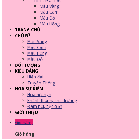
Tìm theo màu
Màu Vàng
Màu Cam
Màu Đỏ
Màu Hồng
TRANG CHỦ
CHỦ ĐỀ
Màu Vàng
Màu Cam
Màu Hồng
Màu Đỏ
ĐỐI TƯỢNG
KIỂU DÁNG
Hiện đại
Truyền Thống
HOA SỰ KIỆN
Hoa hội nghị
Khánh thành, khai trương
Đám hỏi, tiệc cưới
GIỚI THIỆU
Giỏ hàng
Giỏ hàng