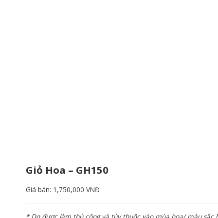
Giỏ Hoa – GH150
Giá bán:
1,750,000 VNĐ
* Do được làm thủ công và tùy thuộc vào mùa hoa/ màu sắc ho