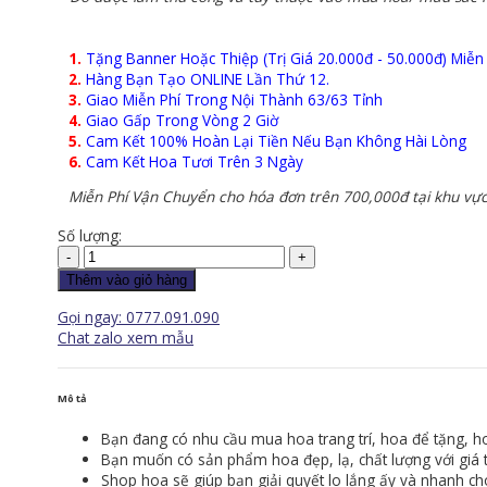
1.
Tặng Banner Hoặc Thiệp (Trị Giá 20.000đ - 50.000đ) Miễn
2.
Hàng Bạn Tạo ONLINE Lần Thứ 12.
3.
Giao Miễn Phí Trong Nội Thành 63/63 Tỉnh
4.
Giao Gấp Trong Vòng 2 Giờ
5.
Cam Kết 100% Hoàn Lại Tiền Nếu Bạn Không Hài Lòng
6.
Cam Kết Hoa Tươi Trên 3 Ngày
Miễn Phí Vận Chuyển cho hóa đơn trên 700,000đ tại khu vực
Số lượng:
Giỏ
Hoa
Thêm vào giỏ hàng
-
Gọi ngay: 0777.091.090
GH150
Chat zalo xem mẫu
số
lượng
Mô tả
Bạn đang có nhu cầu mua hoa trang trí, hoa để tặng, ho
Bạn muốn có sản phẩm hoa đẹp, lạ, chất lượng với giá tố
Shop hoa sẽ giúp bạn giải quyết lo lắng ấy và nhanh chó