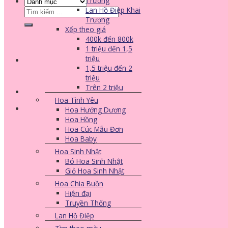
Trương
Lan Hồ Điệp Khai
Tìm
Trương
kiếm:
Xếp theo giá
400k đến 800k
1 triệu đến 1,5
triệu
1,5 triệu đến 2
triệu
Trên 2 triệu
Hoa Tình Yêu
Hoa Hướng Dương
Hoa Hồng
Hoa Cúc Mẫu Đơn
Hoa Baby
Hoa Sinh Nhật
Bó Hoa Sinh Nhật
Giỏ Hoa Sinh Nhật
Hoa Chia Buồn
Hiện đại
Truyền Thống
Lan Hồ Điệp