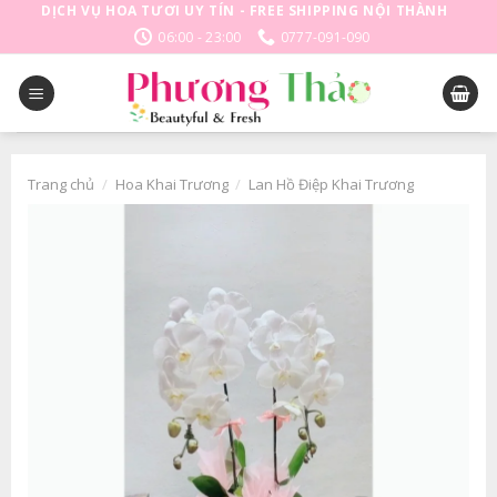
Skip
DỊCH VỤ HOA TƯƠI UY TÍN - FREE SHIPPING NỘI THÀNH
to
06:00 - 23:00
0777-091-090
content
Trang chủ
/
Hoa Khai Trương
/
Lan Hồ Điệp Khai Trương