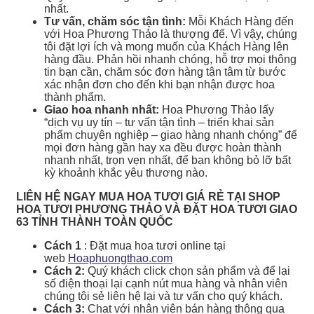
nhất.
Tư vấn, chăm sóc tận tình:
Mỗi Khách Hàng đến
với Hoa Phương Thảo là thượng đế. Vì vậy, chúng
tôi đặt lợi ích và mong muốn của Khách Hàng lên
hàng đầu. Phản hồi nhanh chóng, hỗ trợ mọi thông
tin bạn cần, chăm sóc đơn hàng tận tâm từ bước
xác nhận đơn cho đến khi bạn nhận được hoa
thành phẩm.
Giao hoa nhanh nhất:
Hoa Phương Thảo lấy
“dịch vụ uy tín – tư vấn tận tình – triển khai sản
phẩm chuyên nghiệp – giao hàng nhanh chóng” để
mọi đơn hàng gần hay xa đều được hoàn thành
nhanh nhất, trọn vẹn nhất, để bạn không bỏ lỡ bất
kỳ khoảnh khắc yêu thương nào.
LIÊN HỆ NGAY MUA HOA TƯƠI GIÁ RẺ TẠI SHOP
HOA TƯƠI PHƯƠNG THẢO VÀ ĐẶT HOA TƯƠI GIAO
63 TỈNH THÀNH TOÀN QUỐC
Cách 1
: Đặt mua hoa tươi online tại
web
Hoaphuongthao.com
Cách 2:
Quý khách click chọn sản phẩm và để lại
số điện thoại lại cạnh nút mua hàng và nhân viên
chúng tôi sẻ liên hệ lại và tư vấn cho quý khách.
Cách 3:
Chat với nhân viên bán hàng thông qua