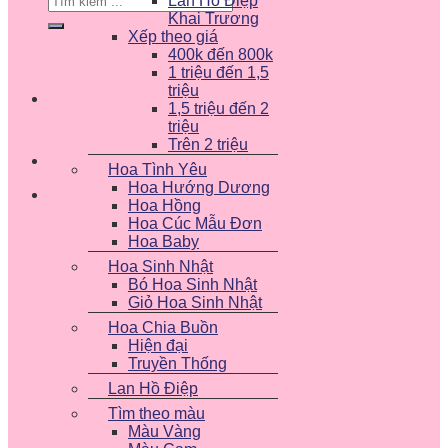
Lan Hồ Điệp
kiếm:
Khai Trương
Xếp theo giá
400k đến 800k
1 triệu đến 1,5
triệu
1,5 triệu đến 2
triệu
Trên 2 triệu
Hoa Tình Yêu
Hoa Hướng Dương
Hoa Hồng
Hoa Cúc Mẫu Đơn
Hoa Baby
Hoa Sinh Nhật
Bó Hoa Sinh Nhật
Giỏ Hoa Sinh Nhật
Hoa Chia Buồn
Hiện đại
Truyền Thống
Lan Hồ Điệp
Tìm theo màu
Màu Vàng