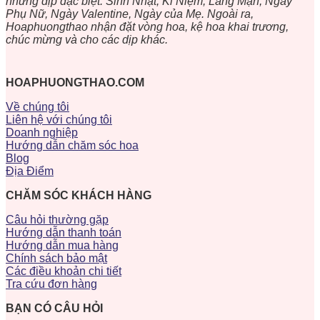
những dịp đặc biệt: Sinh Nhật, Kỉ Niệm, Lãng Mạn, Ngày
Phụ Nữ, Ngày Valentine, Ngày của Mẹ. Ngoài ra,
Hoaphuongthao nhận đặt vòng hoa, kệ hoa khai trương,
chúc mừng và cho các dịp khác.
HOAPHUONGTHAO.COM
Về chúng tôi
Liên hệ với chúng tôi
Doanh nghiệp
Hướng dẫn chăm sóc hoa
Blog
Địa Điểm
CHĂM SÓC KHÁCH HÀNG
Câu hỏi thường gặp
Hướng dẫn thanh toán
Hướng dẫn mua hàng
Chính sách bảo mật
Các điều khoản chi tiết
Tra cứu đơn hàng
BẠN CÓ CÂU HỎI