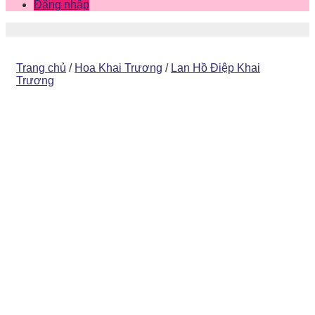
Đăng nhập
Trang chủ
/
Hoa Khai Trương
/
Lan Hồ Điệp Khai
Trương