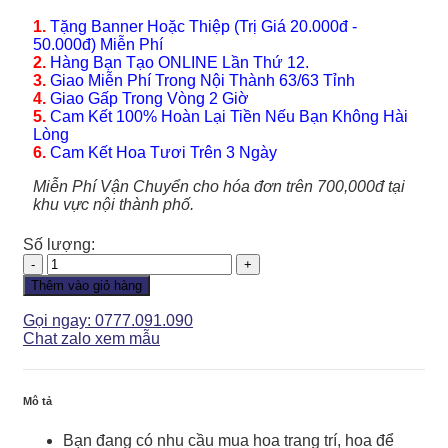
1.
Tặng Banner Hoặc Thiệp (Trị Giá 20.000đ -
50.000đ) Miễn Phí
2.
Hàng Bạn Tạo ONLINE Lần Thứ 12.
3.
Giao Miễn Phí Trong Nội Thành 63/63 Tỉnh
4.
Giao Gấp Trong Vòng 2 Giờ
5.
Cam Kết 100% Hoàn Lại Tiền Nếu Bạn Không Hài
Lòng
6.
Cam Kết Hoa Tươi Trên 3 Ngày
Miễn Phí Vận Chuyển cho hóa đơn trên 700,000đ tại
khu vực nội thành phố.
Số lượng:
Lan
Hồ
Thêm vào giỏ hàng
Điệp
-
Gọi ngay: 0777.091.090
LHD116
Chat zalo xem mẫu
số
lượng
Mô tả
Bạn đang có nhu cầu mua hoa trang trí, hoa để