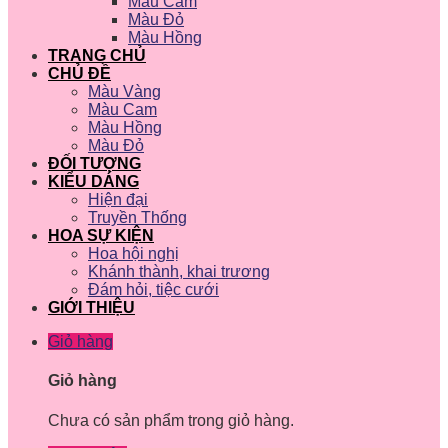
Màu Cam
Màu Đỏ
Màu Hồng
TRANG CHỦ
CHỦ ĐỀ
Màu Vàng
Màu Cam
Màu Hồng
Màu Đỏ
ĐỐI TƯỢNG
KIỂU DÁNG
Hiện đại
Truyền Thống
HOA SỰ KIỆN
Hoa hội nghị
Khánh thành, khai trương
Đám hỏi, tiệc cưới
GIỚI THIỆU
Giỏ hàng
Giỏ hàng
Chưa có sản phẩm trong giỏ hàng.