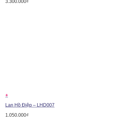
3.300.000
₫
+
Lan Hồ Điệp – LHD007
1.050.000
₫